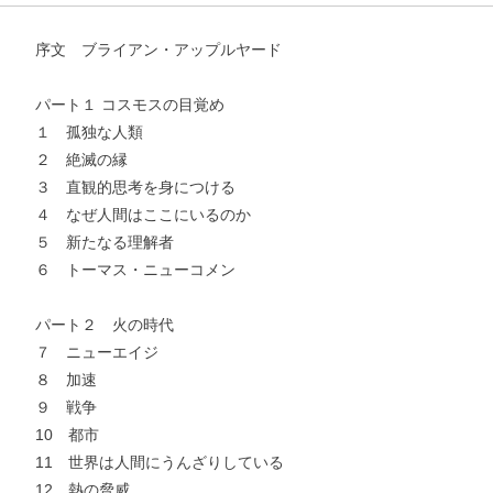
序文 ブライアン・アップルヤード
パート１ コスモスの目覚め
１ 孤独な人類
２ 絶滅の縁
３ 直観的思考を身につける
４ なぜ人間はここにいるのか
５ 新たなる理解者
６ トーマス・ニューコメン
パート２ 火の時代
７ ニューエイジ
８ 加速
９ 戦争
10 都市
11 世界は人間にうんざりしている
12 熱の脅威