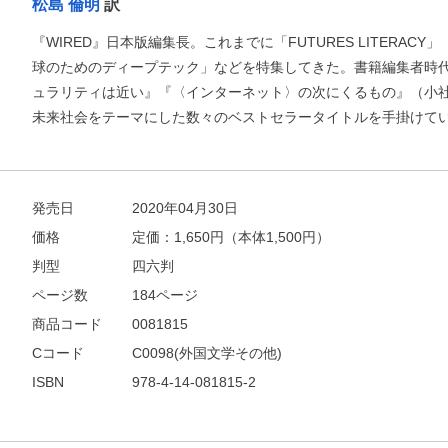
松島 倫明
訳
『WIRED』日本版編集長。これまでに「FUTURES LITERA
球のためのディープテック」などを特集してきた。書籍編集者時代に
ュラリティは近い』『〈インターネット〉の次にくるもの』（小
未来社会をテーマにした数々のベストセラータイトルを手掛けて
発売日
2020年04月30日
価格
定価：
1,650
円（本体1,500円）
判型
四六判
ページ数
184ページ
商品コード
0081815
Cコード
C0098(外国文学その他)
ISBN
978-4-14-081815-2