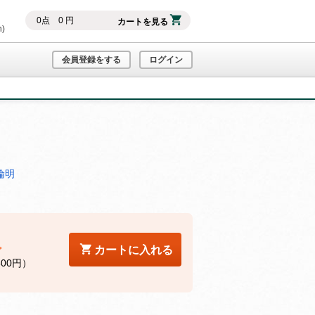
0
点
0
円
カートを見る
h)
会員登録をする
ログイン
倫明
。
カートに入れる
500円）