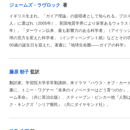
ジェームズ・ラヴロック
著
イギリス生まれ。「ガイア理論」の提唱者として知られる。プロス
人」に選ばれ（2005年）、英国地質学界により栄誉あるウォラスト
年）。「ダーウィン以来、最も影響力のある科学者」（アイリッ
球の見方を変えた科学者」（インディペンデント紙）などとその功績
00歳の誕生日を迎えた。著書に『地球生命圏――ガイアの科学』
藤原 朝子
監訳
翻訳家。学習院大学非常勤講師。米ドラマ『ハウス・オブ・カー
書に、トニー・ワグナー『未来のイノベーターはどう育つのか』
ーム革命』（共に英治出版）、スティーブン・ピンカー他『人類
ク・キングズ『シリア難民』（共にダイヤモンド社）。