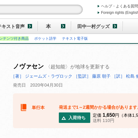
ヘルプ・よくある質問
Foreign rights (Englis
テキスト音声
本
田中一村グッズ
ンテンツ付き商品
ポケット語学
テキスト電子版
ノヴァセン
〈超知能〉が地球を更新する
［著］ ジェームズ・ラヴロック
［監訳］ 藤原 朝子
［訳］ 松島 
発売日 2020年04月30日
発送まで1～2週間かかる場合があります
単行本
1,650
定価
円（本体1,
入荷待ち
送料 110円