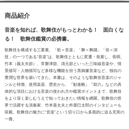
商品紹介
音楽を知れば、歌舞伎がもっとわかる！ 面白くな
る！ 歌舞伎鑑賞の必携書。
歌舞伎を構成する三要素、「歌＝音楽」「舞＝舞踊」「伎＝演
技」の一つである“音楽”は、歌舞伎とともに変遷・発展し、長唄、
竹本（義太夫節）、常磐津節、清元節といった三味線音楽や、情
景描写・人物描写など多様な機能を担う黒御簾音楽など、独自の
豊潤な世界を築いてきた。本書は、そのような歌舞伎音楽のジャ
ンルと特徴、使用楽器、歴史から、『勧進帳』『助六』などの具
体的な演目における音楽の使われ方や鑑賞ポイントまで、歌舞伎
をより深く楽しむうえで知っておきたい情報を網羅。歌舞伎の世
界で活躍する演奏家、竹本葵太夫と杵屋巳太郎のインタビューも
収載。歌舞伎の魅力に“音楽”という切り口から多面的に迫る充実の
一冊。