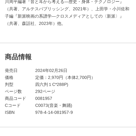
川周平編著『音と耳から考える―歴史・身体・テクノロジー』
（共著、アルテスパブリッシング、2021年）、上田学・小川佐和
子編『新派映画の系譜学―クロスメディアとしての〈新派〉』
（共著、森話社、2023年）他。
商品情報
発売日
2024年02月26日
価格
定価：
2,970
円（本体2,700円）
判型
四六判１C*288P)
ページ数
292ページ
商品コード
0081957
Cコード
C0073(音楽・舞踊)
ISBN
978-4-14-081957-9