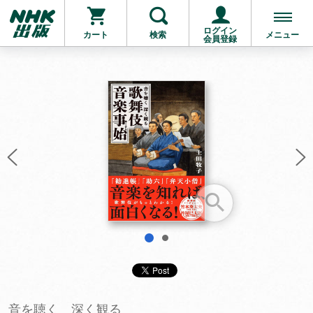
ログイン
カート
検索
メニュー
会員登録
お支払いに進む
他にも商品を買う
1
2
音を聴く 深く観る