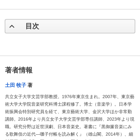
目次
著者情報
土田 牧子
著
共立女子大学文芸学部教授。1976年東京生まれ。2007年、東京藝
術大学大学院音楽研究科博士課程修了。博士（音楽学）。日本学
術振興会特別研究員を経て、東京藝術大学、金沢大学ほか非常勤
講師。2016年より共立女子大学文芸学部専任講師、2023年より現
職。研究分野は近世演劇、日本音楽史。著書に『黒御簾音楽にみ
る歌舞伎の近代―囃子付帳を読み解く』（雄山閣、2014年）、細