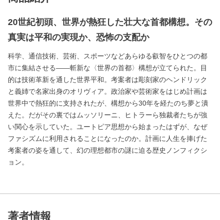
20世紀初頭、世界が熱狂した壮大な首都構想。その
真実は平和の実現か、恐怖の支配か
科学、通信技術、芸術、スポーツなどあらゆる叡智をひとつの都
市に集結させる――斬新な〈世界の首都〉構想が立てられた。目
的は技術革新を通した世界平和。考案者は彫刻家のヘンドリック
と義姉で名家出身のオリヴィア。政治家や芸術家をはじめ計画は
世界中で熱狂的に支持されたが、構想から30年を経たのち夢と潰
えた。だがその裏ではムッソリーニ、ヒトラーら独裁者たちが強
い関心を示していた。ユートピア思想から始まったはずが、なぜ
ファシズムに利用されることになったのか。計画に人生を捧げた
考案者の姿を通して、幻の理想都市の謎に迫る歴史ノンフィクシ
ョン。
著者情報