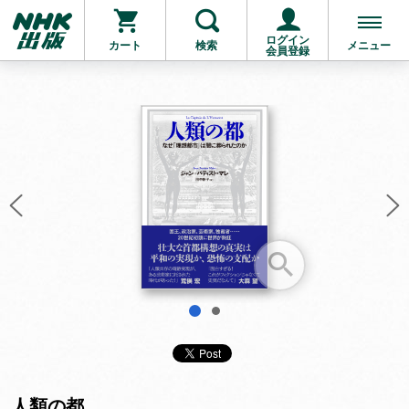
ログイン
カート
検索
メニュー
会員登録
お支払いに進む
他にも商品を買う
1
2
人類の都