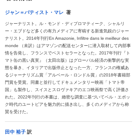
ジャン＝バティスト・マレ
著
ジャーナリスト。ル・モンド・ディプロマティーク、シャルリ
ー・エブドなど多くの有力メディアに寄稿する新進気鋭のジャー
ナリスト。2014年刊行En Amazonie, Infiltre dans le meilleur des
monde （未訳）はアマゾンの配送センターに潜入取材して内部事
情を告発し、フランスでベストセラーとなった。2017年刊行『ト
マト缶の黒い真実』（太田出版）はグローバル経済の衝撃的な実
態を暴き、イタリアで出版停止となった一方、フランスの権威あ
るジャーナリズム賞「アルベール・ロンドル賞」の2018年書籍部
門賞を受賞。同書と並行してドキュメンタリー映画「トマト帝
国」も製作し、スイスとスロヴァキアのエコ映画祭で高く評価さ
れた。2022年刊行の本書は、緻密な調査に基づいてベル・エポッ
ク時代のユートピアを魅力的に描き出し、多くのメディアから称
賛を受けた。
田中 裕子
訳