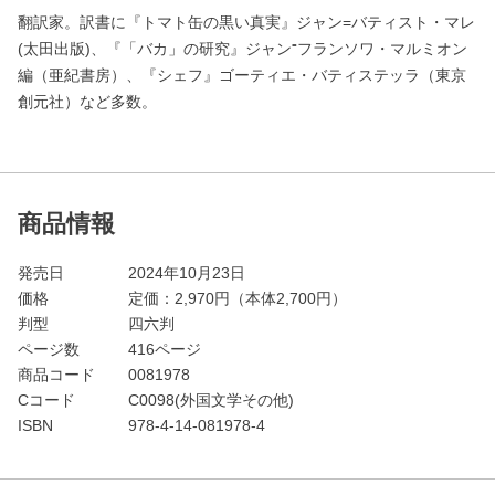
翻訳家。訳書に『トマト缶の黒い真実』ジャン=バティスト・マレ
(太田出版)、『「バカ」の研究』ジャン⁼フランソワ・マルミオン
編（亜紀書房）、『シェフ』ゴーティエ・バティステッラ（東京
創元社）など多数。
商品情報
発売日
2024年10月23日
価格
定価：
2,970
円（本体2,700円）
判型
四六判
ページ数
416ページ
商品コード
0081978
Cコード
C0098(外国文学その他)
ISBN
978-4-14-081978-4