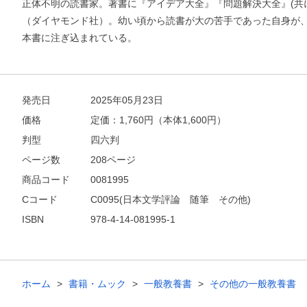
正体不明の読書家。著書に『アイデア大全』『問題解決大全』(共
（ダイヤモンド社）。幼い頃から読書が大の苦手であった自身が
本書に注ぎ込まれている。
発売日
2025年05月23日
価格
定価：
1,760
円（本体1,600円）
判型
四六判
ページ数
208ページ
商品コード
0081995
Cコード
C0095(日本文学評論 随筆 その他)
ISBN
978-4-14-081995-1
ホーム
書籍・ムック
一般教養書
その他の一般教養書