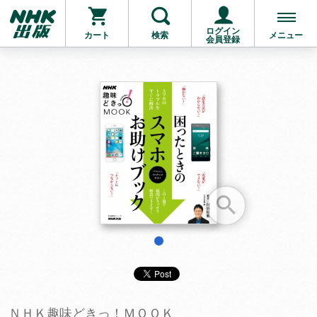
ログイン
カート
検索
メニュー
会員登録
お支払いに進む
他にも商品を買う
1
ＮＨＫ趣味どきっ！ＭＯＯＫ