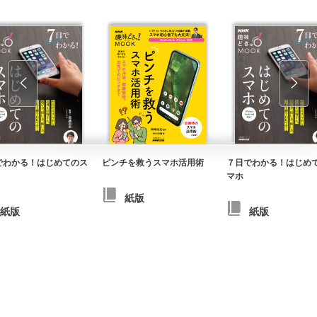
でわかる！はじめてのス
ピンチを救うスマホ活用術
７日でわかる！はじめ
マホ
紙版
紙版
紙版