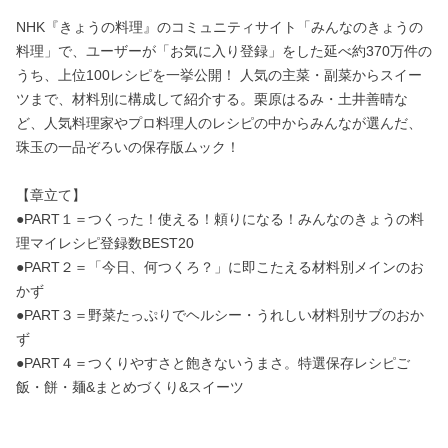
NHK『きょうの料理』のコミュニティサイト「みんなのきょうの
料理」で、ユーザーが「お気に入り登録」をした延べ約370万件の
うち、上位100レシピを一挙公開！ 人気の主菜・副菜からスイー
ツまで、材料別に構成して紹介する。栗原はるみ・土井善晴な
ど、人気料理家やプロ料理人のレシピの中からみんなが選んだ、
珠玉の一品ぞろいの保存版ムック！
【章立て】
●PART１＝つくった！使える！頼りになる！みんなのきょうの料
理マイレシピ登録数BEST20
●PART２＝「今日、何つくろ？」に即こたえる材料別メインのお
かず
●PART３＝野菜たっぷりでヘルシー・うれしい材料別サブのおか
ず
●PART４＝つくりやすさと飽きないうまさ。特選保存レシピご
飯・餅・麺&まとめづくり&スイーツ