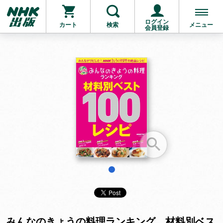
ログイン
カート
検索
メニュー
会員登録
お支払いに進む
他にも商品を買う
1
みんなのきょうの料理ランキング 材料別ベス