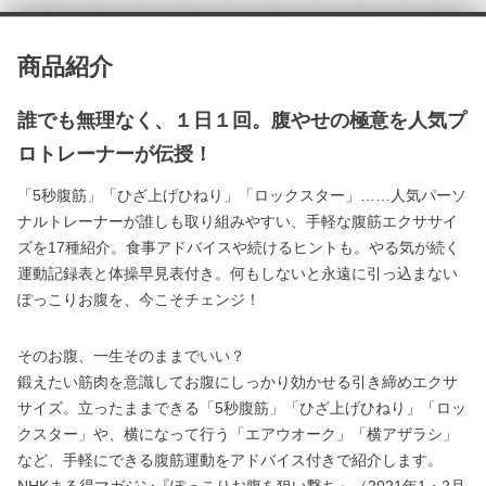
商品紹介
誰でも無理なく、１日１回。腹やせの極意を人気プ
ロトレーナーが伝授！
「5秒腹筋」「ひざ上げひねり」「ロックスター」……人気パーソ
ナルトレーナーが誰しも取り組みやすい、手軽な腹筋エクササイ
ズを17種紹介。食事アドバイスや続けるヒントも。やる気が続く
運動記録表と体操早見表付き。何もしないと永遠に引っ込まない
ぽっこりお腹を、今こそチェンジ！
そのお腹、一生そのままでいい？
鍛えたい筋肉を意識してお腹にしっかり効かせる引き締めエクサ
サイズ。立ったままできる「5秒腹筋」「ひざ上げひねり」「ロッ
クスター」や、横になって行う「エアウオーク」「横アザラシ」
など、手軽にできる腹筋運動をアドバイス付きで紹介します。
NHKまる得マガジン『ぽっこりお腹を狙い撃ち』（2021年1・2月