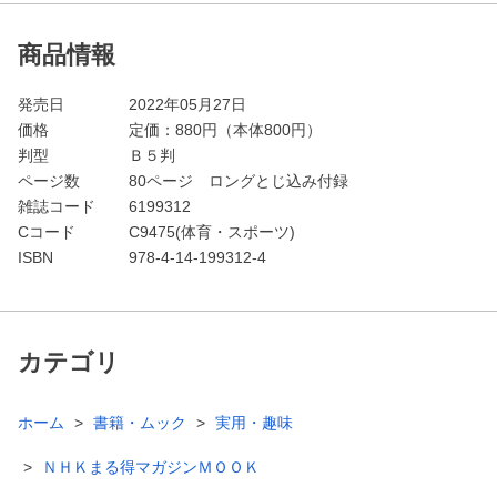
商品情報
発売日
2022年05月27日
価格
定価：
880
円（本体800円）
判型
Ｂ５判
ページ数
80ページ ロングとじ込み付録
雑誌コード
6199312
Cコード
C9475(体育・スポーツ)
ISBN
978-4-14-199312-4
カテゴリ
ホーム
書籍・ムック
実用・趣味
ＮＨＫまる得マガジンＭＯＯＫ