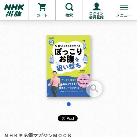
ログイン
カート
検索
メニュー
会員登録
お支払いに進む
他にも商品を買う
1
ＮＨＫまる得マガジンＭＯＯＫ