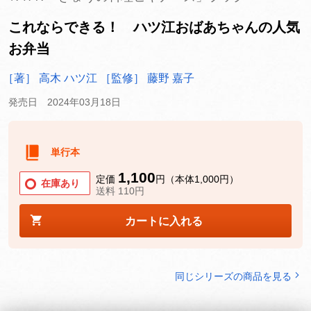
これならできる！ ハツ江おばあちゃんの人気
お弁当
［著］ 高木 ハツ江
［監修］ 藤野 嘉子
発売日 2024年03月18日
単行本
1,100
定価
円（本体1,000円）
在庫あり
送料 110円
カートに入れる
同じシリーズの商品を見る