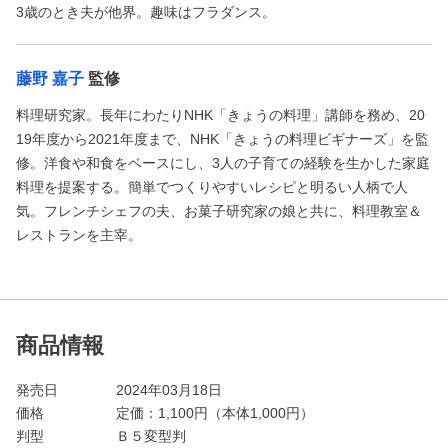
3歳のとき夫が他界。趣味はフラダンス。
藤野 嘉子
監修
料理研究家。長年にわたりNHK「きょうの料理」講師を務め、20
19年度から2021年度まで、NHK「きょうの料理ビギナーズ」を監
修。洋食や和食をベースにし、3人の子育ての経験を生かした家庭
料理を提案する。簡単でつくりやすいレシピと明るい人柄で人
気。フレンチシェフの夫、お菓子研究家の娘と共に、料理教室＆
レストランを主宰。
商品情報
発売日
2024年03月18日
価格
定価：
1,100
円（本体1,000円）
判型
Ｂ５変型判