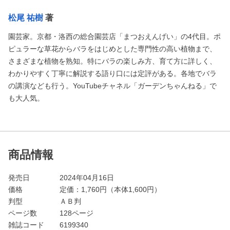
松尾 祐樹
著
園芸家。京都・洛西の総合園芸店「まつおえんげい」の4代目。ポ
ピュラーな草花からバラをはじめとした専門性の高い植物まで、
さまざまな植物を熟知。特にバラの楽しみ方、育て方に詳しく、
わかりやすく丁寧に解説する語り口には定評がある。各地でバラ
の講演なども行う。YouTubeチャネル「ガーデンちゃんねる」で
も大人気。
商品情報
発売日
2024年04月16日
価格
定価：
1,760
円（本体1,600円）
判型
ＡＢ判
ページ数
128ページ
雑誌コード
6199340