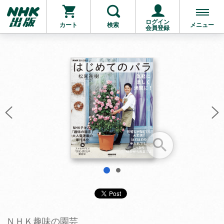
ログイン
カート
検索
メニュー
会員登録
お支払いに進む
他にも商品を買う
1
2
ＮＨＫ趣味の園芸