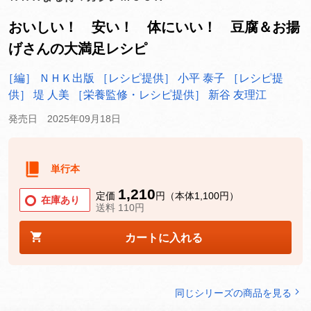
おいしい！ 安い！ 体にいい！ 豆腐＆お揚
げさんの大満足レシピ
［編］ ＮＨＫ出版
［レシピ提供］ 小平 泰子
［レシピ提
供］ 堤 人美
［栄養監修・レシピ提供］ 新谷 友理江
発売日 2025年09月18日
単行本
1,210
定価
円（本体1,100円）
在庫あり
送料 110円
カートに入れる
同じシリーズの商品を見る