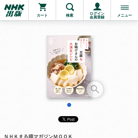
ログイン
カート
検索
メニュー
会員登録
お支払いに進む
他にも商品を買う
1
ＮＨＫまる得マガジンＭＯＯＫ