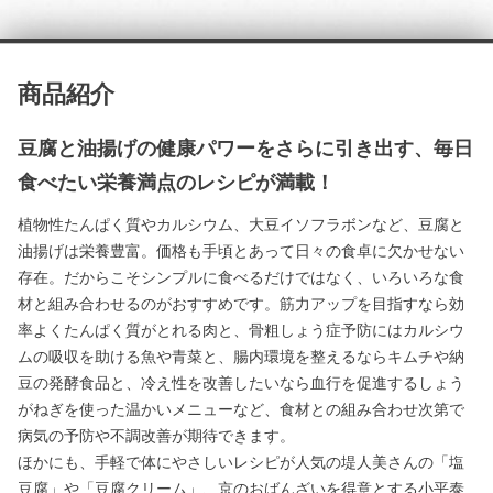
商品紹介
豆腐と油揚げの健康パワーをさらに引き出す、毎日
食べたい栄養満点のレシピが満載！
植物性たんぱく質やカルシウム、大豆イソフラボンなど、豆腐と
油揚げは栄養豊富。価格も手頃とあって日々の食卓に欠かせない
存在。だからこそシンプルに食べるだけではなく、いろいろな食
材と組み合わせるのがおすすめです。筋力アップを目指すなら効
率よくたんぱく質がとれる肉と、骨粗しょう症予防にはカルシウ
ムの吸収を助ける魚や青菜と、腸内環境を整えるならキムチや納
豆の発酵食品と、冷え性を改善したいなら血行を促進するしょう
がねぎを使った温かいメニューなど、食材との組み合わせ次第で
病気の予防や不調改善が期待できます。
ほかにも、手軽で体にやさしいレシピが人気の堤人美さんの「塩
豆腐」や「豆腐クリーム」、京のおばんざいを得意とする小平泰