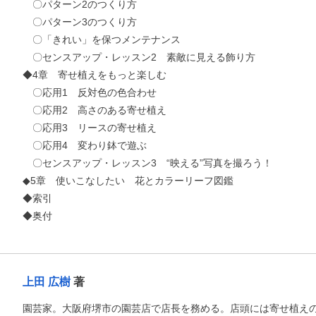
〇パターン2のつくり方
〇パターン3のつくり方
〇「きれい」を保つメンテナンス
〇センスアップ・レッスン2 素敵に見える飾り方
◆4章 寄せ植えをもっと楽しむ
〇応用1 反対色の色合わせ
〇応用2 高さのある寄せ植え
〇応用3 リースの寄せ植え
〇応用4 変わり鉢で遊ぶ
〇センスアップ・レッスン3 “映える”写真を撮ろう！
◆5章 使いこなしたい 花とカラーリーフ図鑑
◆索引
◆奥付
上田 広樹
著
園芸家。大阪府堺市の園芸店で店長を務める。店頭には寄せ植え