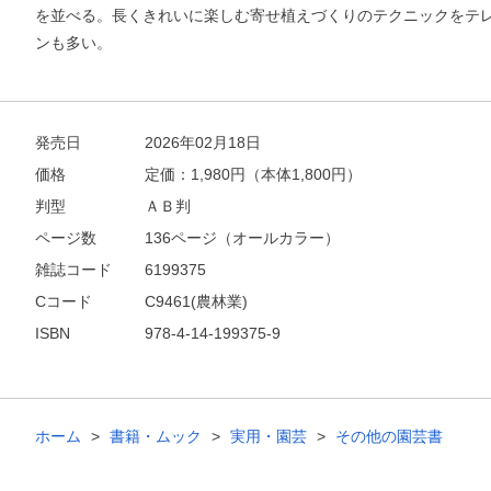
を並べる。長くきれいに楽しむ寄せ植えづくりのテクニックをテ
ンも多い。
発売日
2026年02月18日
価格
定価：
1,980
円（本体1,800円）
判型
ＡＢ判
ページ数
136ページ（オールカラー）
雑誌コード
6199375
Cコード
C9461(農林業)
ISBN
978-4-14-199375-9
ホーム
書籍・ムック
実用・園芸
その他の園芸書