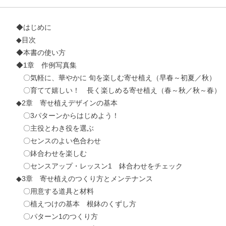
◆はじめに
◆目次
◆本書の使い方
◆1章 作例写真集
〇気軽に、華やかに 旬を楽しむ寄せ植え（早春～初夏／秋）
〇育てて嬉しい！ 長く楽しめる寄せ植え（春～秋／秋～春）
◆2章 寄せ植えデザインの基本
お支払いに進む
〇3パターンからはじめよう！
〇主役とわき役を選ぶ
他にも商品を買う
〇センスのよい色合わせ
〇鉢合わせを楽しむ
〇センスアップ・レッスン1 鉢合わせをチェック
◆3章 寄せ植えのつくり方とメンテナンス
〇用意する道具と材料
〇植えつけの基本 根鉢のくずし方
〇パターン1のつくり方