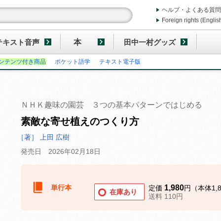
ヘルプ・よくある質問
Foreign rights (Englis
テキスト音声
本
田中一村グッズ
ンテンツ付き商品
ポケット語学
テキスト電子版
ＮＨＫ趣味の園芸 ３つの基本パターンではじめる
素敵な寄せ植えのつくり方
［著］ 上田 広樹
発売日 2026年02月18日
単行本
1,980
定価
円（本体1,
在庫あり
送料 110円