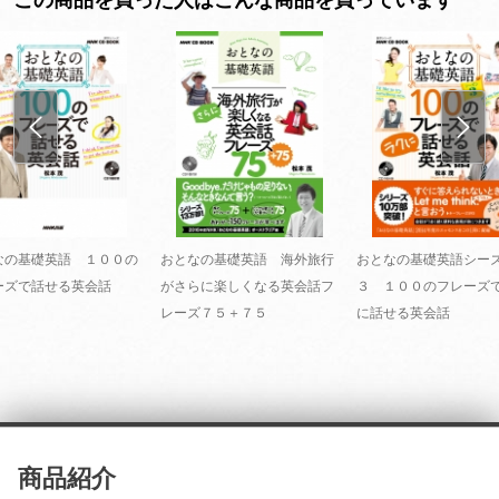
なの基礎英語 １００の
おとなの基礎英語 海外旅行
おとなの基礎英語シー
ーズで話せる英会話
がさらに楽しくなる英会話フ
３ １００のフレーズ
レーズ７５＋７５
に話せる英会話
商品紹介