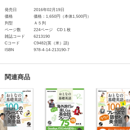
発売日
2016年02月19日
価格
価格：
1,650
円（本体1,500円）
判型
Ａ５判
ページ数
224ページ CD１枚
雑誌コード
6213190
Cコード
C9482(英（米）語)
ISBN
978-4-14-213190-7
関連商品