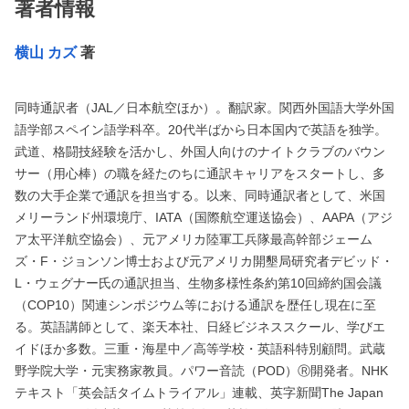
著者情報
横山 カズ
著
同時通訳者（JAL／日本航空ほか）。翻訳家。関西外国語大学外国
語学部スペイン語学科卒。20代半ばから日本国内で英語を独学。
武道、格闘技経験を活かし、外国人向けのナイトクラブのバウン
サー（用心棒）の職を経たのちに通訳キャリアをスタートし、多
数の大手企業で通訳を担当する。以来、同時通訳者として、米国
メリーランド州環境庁、IATA（国際航空運送協会）、AAPA（アジ
ア太平洋航空協会）、元アメリカ陸軍工兵隊最高幹部ジェーム
ズ・F・ジョンソン博士および元アメリカ開墾局研究者デビッド・
L・ウェグナー氏の通訳担当、生物多様性条約第10回締約国会議
（COP10）関連シンポジウム等における通訳を歴任し現在に至
る。英語講師として、楽天本社、日経ビジネススクール、学びエ
イドほか多数。三重・海星中／高等学校・英語科特別顧問。武蔵
野学院大学・元実務家教員。パワー音読（POD）Ⓡ開発者。NHK
テキスト「英会話タイムトライアル」連載、英字新聞The Japan