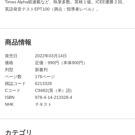
Times Alpha紙連載など、執筆多数。英検１級。ICEE優勝２回。
英語発音テストEPT100（満点：指導者レベル）。
商品情報
発売日
2022年03月14日
価格
定価：
990
円（本体900円）
判型
新書判
ページ数
176ページ
雑誌コード
6213328
Cコード
C9482(英（米）語)
ISBN
978-4-14-213328-4
NHK
テキスト
カテゴリ