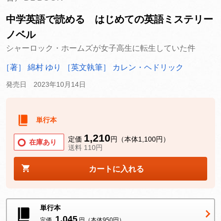
中学英語で読める はじめての英語ミステリー
ノベル
シャーロック・ホームズが女子高生に転生していた件
［著］ 綿村 ゆり
［英文執筆］ カレン・ヘドリック
発売日 2023年10月14日
単行本
1,210
定価
円（本体1,100円）
在庫あり
送料 110円
カートに入れる
単行本
1,045
定価
円（本体950円）