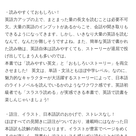
・読みやすくておもしろい！
英語力アップの上で、まとまった量の長文を読むことは必要不可
欠。大量の英語のインプットがあるからこそ、会話や聞き取りも
できるようになってきます。しかし、いきなり大量の英語を読む
なんて、なんだか難しそうですよね。また、簡単な英語で書かれ
た読み物は、英語自体は読みやすくても、ストーリーが退屈で投
げ出してしまう人も多いのでは。
本書では「読みやすい英文」と「おもしろいストーリー」を両立
させました! 英文は、単語・文法ともほぼ中学レベル。なのに、
魅力的なキャラクターが大活躍するストーリーによって、日本語
のライトノベルを読んでいるかのようなワクワク感です。英語初
級者でも「スラスラ読める」が実感できる本書で、英語で読書を
楽しんじゃいましょう!
・語注、イラスト、日本語訳のおかげで、ストレスなし！
ほぼすべての見開きに語注がついており、連載時にはなかった日
本語訳も読解の助けになります。イラストが豊富でページをめく
るのが楽しく、辞書なしでストレスを感じずに読むことができま