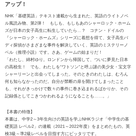
アップ！
NHK「基礎英語」テキスト連載から生まれた、英語のライトノベ
ル風読み物、第2弾！ もしも、もしもあのシャーロック・ホーム
ズが日本の女子高生に転生していたら…？ コナン・ドイルの
『シャーロック・ホームズ』シリーズに着想を得て、女子高生バ
ディ探偵がさまざまな事件を解決していく、英語のミステリーノ
ベル（推理小説）です。さあ、ゲームの始まりだ！
「わたし、綿村ゆり。ロンドンから帰国して、ついに夢見た日本
の高校生！ でも、わたしを“ワトソン”と呼ぶ謎の美少女・宝文字
シャーリーンと出会ってしまった。そのときのわたしは、むろん
何も知らなかったのだ。自分が禁断の扉を開けてしまったこと
も、それがきっかけで数々の事件に巻き込まれるばかりか、その
記録係としてこきつかわれるようになることも……。」
【本書の特徴】
本書は、中学2～3年生向けの英語を学ぶNHKラジオ「中学生の基
礎英語 レベル2」の連載（2021～2022年度）をまとめたもの。英
検3級～準2級レベルを目指す方にピッタリです。