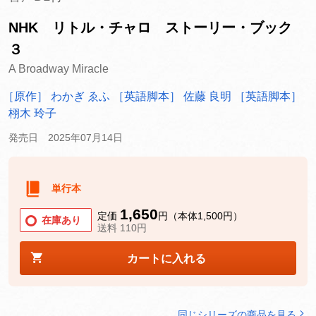
NHK リトル・チャロ ストーリー・ブック
３
A Broadway Miracle
［原作］ わかぎ ゑふ
［英語脚本］ 佐藤 良明
［英語脚本］
栩木 玲子
発売日 2025年07月14日
単行本
1,650
定価
円（本体1,500円）
在庫あり
送料 110円
カートに入れる
同じシリーズの商品を見る