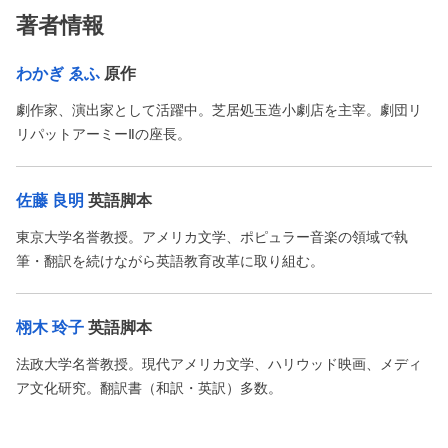
著者情報
わかぎ ゑふ
原作
劇作家、演出家として活躍中。芝居処玉造小劇店を主宰。劇団リ
リパットアーミーⅡの座長。
佐藤 良明
英語脚本
東京大学名誉教授。アメリカ文学、ポピュラー音楽の領域で執
筆・翻訳を続けながら英語教育改革に取り組む。
栩木 玲子
英語脚本
法政大学名誉教授。現代アメリカ文学、ハリウッド映画、メディ
ア文化研究。翻訳書（和訳・英訳）多数。