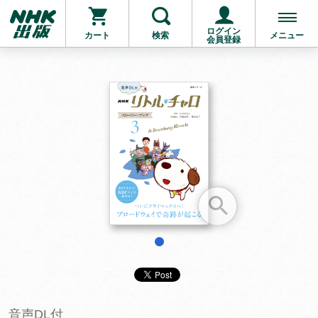
ログイン
カート
検索
メニュー
会員登録
お支払いに進む
他にも商品を買う
1
音声DL付