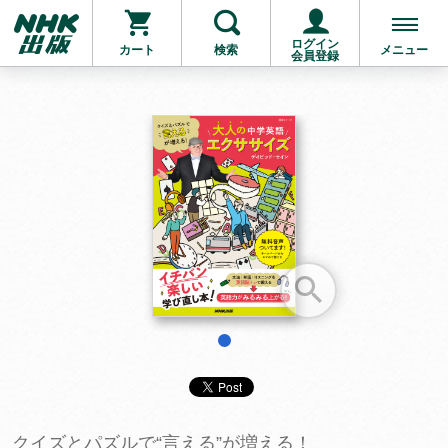
ログイン
カート
検索
メニュー
会員登録
お支払いに進む
他にも商品を買う
1
クイズとパズルで“言える”が増える！