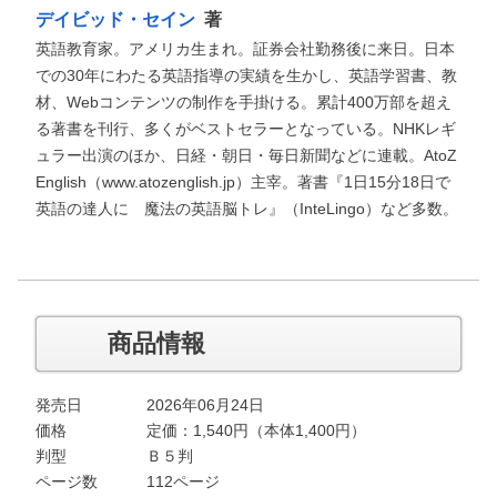
デイビッド・セイン
著
英語教育家。アメリカ生まれ。証券会社勤務後に来日。日本
での30年にわたる英語指導の実績を生かし、英語学習書、教
材、Webコンテンツの制作を手掛ける。累計400万部を超え
る著書を刊行、多くがベストセラーとなっている。NHKレギ
ュラー出演のほか、日経・朝日・毎日新聞などに連載。AtoZ
English（www.atozenglish.jp）主宰。著書『1日15分18日で
英語の達人に 魔法の英語脳トレ』（InteLingo）など多数。
商品情報
発売日
2026年06月24日
価格
定価：
1,540
円（本体1,400円）
判型
Ｂ５判
ページ数
112ページ