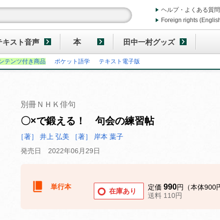
ヘルプ・よくある質問
Foreign rights (Englis
テキスト音声
本
田中一村グッズ
ンテンツ付き商品
ポケット語学
テキスト電子版
別冊ＮＨＫ俳句
〇×で鍛える！ 句会の練習帖
［著］ 井上 弘美
［著］ 岸本 葉子
発売日 2022年06月29日
単行本
990
定価
円（本体900
在庫あり
送料 110円