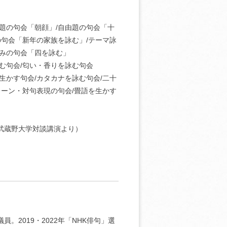
題の句会「朝顔」/自由題の句会「十
の句会「新年の家族を詠む」/テーマ詠
込みの句会「四を詠む」
む句会/匂い・香りを詠む句会
生かす句会/カタカナを詠む句会/二十
レーン・対句表現の句会/畳語を生かす
（武蔵野大学対談講演より）
。2019・2022年「NHK俳句」選