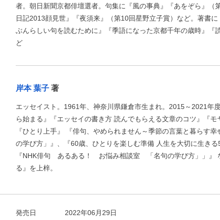
者。朝日新聞京都俳壇選者。句集に『風の事典』『あをぞら』（第
日記2013顔見世』『夜須来』（第10回星野立子賞）など。著書に
ぶんらしい句を読むために』『季語になった京都千年の歳時』『読
ど
岸本 葉子
著
エッセイスト。1961年、神奈川県鎌倉市生まれ。2015～2021
ら始まる』『エッセイの書き方 読んでもらえる文章のコツ』『モ
『ひとり上手』 『俳句、やめられません～季節の言葉と暮らす幸
の学び方」』、『60歳、ひとりを楽しむ準備 人生を大切に生きる
『NHK俳句 あるある！ お悩み相談室 「名句の学び方」」』 な
る』を上梓。
発売日
2022年06月29日