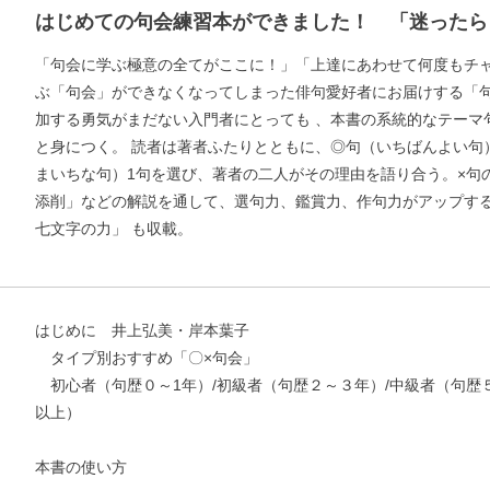
はじめての句会練習本ができました！ 「迷ったら
「句会に学ぶ極意の全てがここに！」「上達にあわせて何度もチ
ぶ「句会」ができなくなってしまった俳句愛好者にお届けする「
加する勇気がまだない入門者にとっても 、本書の系統的なテーマ
と身につく。 読者は著者ふたりとともに、◎句（いちばんよい句）
まいちな句）1句を選び、著者の二人がその理由を語り合う。×句
添削」などの解説を通して、選句力、鑑賞力、作句力がアップす
七文字の力」 も収載。
はじめに 井上弘美・岸本葉子
タイプ別おすすめ「〇×句会」
初心者（句歴０～1年）/初級者（句歴２～３年）/中級者（句歴５
以上）
本書の使い方