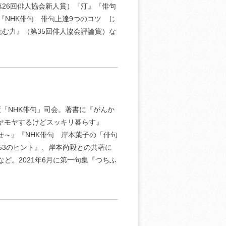
26回俳人協会新人賞）『汀』『俳句
『NHK俳句 俳句上達9つのコツ じ
む力』（第35回俳人協会評論賞）な
年度「NHK俳句」司会。著書に『がんか
ヤモヤするけどスッキリ暮らす』
せ～』『NHK俳句 岸本葉子の「俳句
53のヒント』、岸本尚毅との共著に
ど。2021年6月に第一句集『つちふ