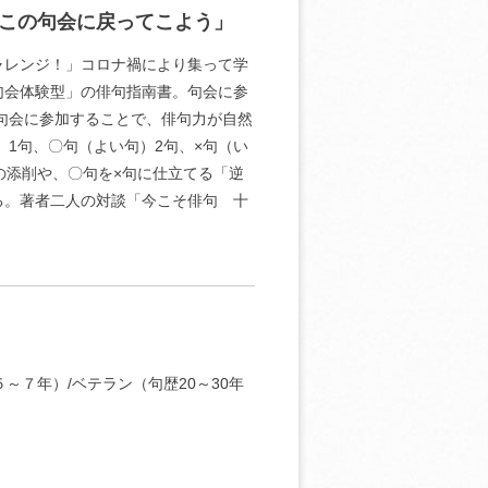
この句会に戻ってこよう」
ャレンジ！」コロナ禍により集って学
句会体験型」の俳句指南書。句会に参
句会に参加することで、俳句力が自然
1句、〇句（よい句）2句、×句（い
の添削や、〇句を×句に仕立てる「逆
る。著者二人の対談「今こそ俳句 十
～７年）/ベテラン（句歴20～30年