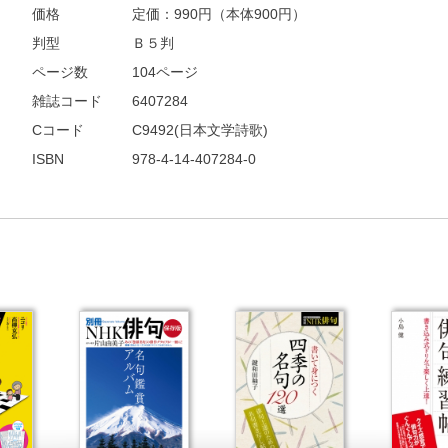
価格
定価：
990
円（本体900円）
判型
Ｂ５判
ページ数
104ページ
雑誌コード
6407284
Cコード
C9492(日本文学詩歌)
ISBN
978-4-14-407284-0