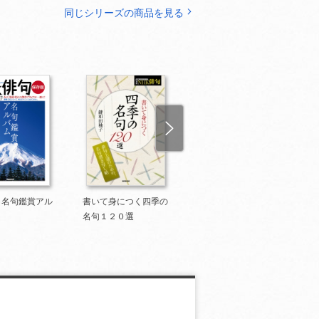
同じシリーズの商品を見る
 名句鑑賞アル
書いて身につく四季の
俳句練習帖
名句１２０選