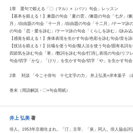
1章 選句で鍛える「〇（マル）×（バツ）句会」レッスン
【基本を鍛える！】兼題の句会「夏の雲」/兼題の句会「七夕」/兼
月」/自由題の句会「十一月」/自由題の句会「十二月」/テーマ詠
の句会「恋・愛を詠む」/テーマ詠の句会「くらしを詠む」/詠み
【感覚を鍛える！】身体表現を生かす句会/色彩を詠む句会/音を詠
【技法を鍛える！】比喩を使う句会/擬人法を使う句会/固有名詞を
四節気を詠む句会「寒」/数詞を詠む句会/打消し表現の句会/リフ
句会/切字「かな」「けり」を生かす句会/切字「や」を生かす句会
2章 対談 「今こそ俳句 十七文字の力」 井上弘美×岸本葉子 
巻末（用語解説・〇×句会用紙）
お支払いに進む
井上 弘美
著
他にも商品を買う
俳人。1953年京都生まれ。「汀」主宰、「泉」同人。俳人協会評議員