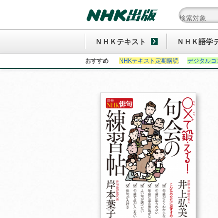
ＮＨＫテキスト
ＮＨＫ語学
おすすめ
NHKテキスト定期購読
デジタルコ