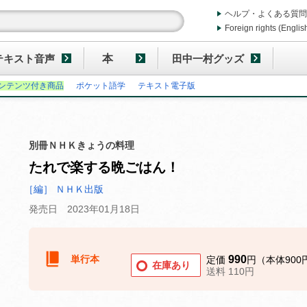
ヘルプ・よくある質問
Foreign rights (Englis
テキスト音声
本
田中一村グッズ
ンテンツ付き商品
ポケット語学
テキスト電子版
別冊ＮＨＫきょうの料理
たれで楽する晩ごはん！
［編］ ＮＨＫ出版
発売日 2023年01月18日
単行本
990
定価
円（本体900
在庫あり
送料 110円