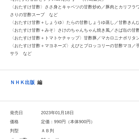
〈おたすけ甘酢〉ささ身とキャベツの甘酢炒め／豚肉とカリフラ
さりの甘酢スープ など
〈おたすけ甘酢＋しょうゆ〉たらの甘酢しょうゆ蒸し／甘酢きん
〈おたすけ甘酢＋みそ〉さけのちゃんちゃん焼き風／さば缶の甘
〈おたすけ甘酢＋トマトケチャップ〉甘酢豚／マカロニナポリタ
〈おたすけ甘酢＋マヨネーズ〉えびとブロッコリーの甘酢マヨ／
サラ など
ＮＨＫ出版
編
発売日
2023年01月18日
価格
定価：
990
円（本体900円）
判型
ＡＢ判