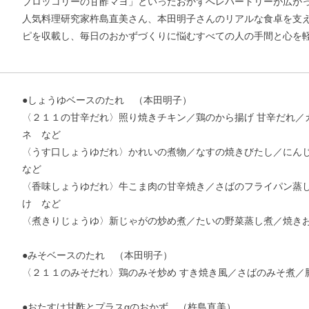
ブロッコリーの甘酢マヨ」といったおかずへレパートリーが広が
人気料理研究家杵島直美さん、本田明子さんのリアルな食卓を支
ピを収載し、毎日のおかずづくりに悩むすべての人の手間と心を
●しょうゆベースのたれ （本田明子）
〈２１１の甘辛だれ〉照り焼きチキン／鶏のから揚げ 甘辛だれ／
ネ など
〈うす口しょうゆだれ〉かれいの煮物／なすの焼きびたし／にん
など
〈香味しょうゆだれ〉牛こま肉の甘辛焼き／さばのフライパン蒸
け など
〈煮きりじょうゆ〉新じゃがの炒め煮／たいの野菜蒸し煮／焼き
お支払いに進む
●みそベースのたれ （本田明子）
他にも商品を買う
〈２１１のみそだれ〉鶏のみそ炒め すき焼き風／さばのみそ煮／
●おたすけ甘酢とプラスαのおかず （杵島直美）