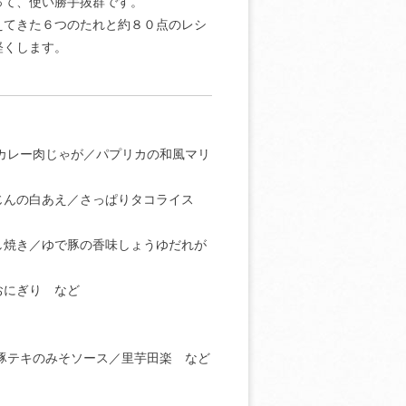
って、使い勝手抜群です。
えてきた６つのたれと約８０点のレシ
軽くします。
カレー肉じゃが／パプリカの和風マリ
じんの白あえ／さっぱりタコライス
し焼き／ゆで豚の香味しょうゆだれが
おにぎり など
豚テキのみそソース／里芋田楽 など