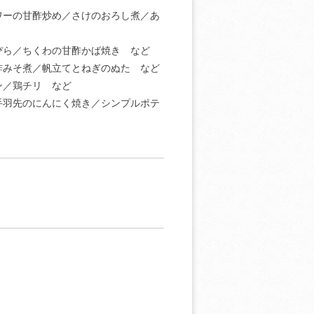
ワーの甘酢炒め／さけのおろし煮／あ
ぴら／ちくわの甘酢かば焼き など
酢みそ煮／帆立てとねぎのぬた など
ン／鶏チリ など
手羽先のにんにく焼き／シンプルポテ