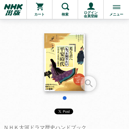
ログイン
カート
検索
メニュー
会員登録
お支払いに進む
他にも商品を買う
1
ＮＨＫ大河ドラマ歴史ハンドブック