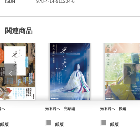
ISBN
978-4-14-911204-6
関連商品
君へ
光る君へ 完結編
光る君へ 後編
紙版
紙版
紙版