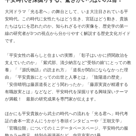
大河ドラマ「光る君へ」の舞台として、いま大注目されている平
安時代。この時代に女性たちはどう生き、宮廷はどう動き、貴族
たちはなにを恐れたのか。知られざるその実像を、歴史学の第一
線の研究者が3つの視点から分かりやすく解説する歴史文化ガイド
です。
「平安女性の暮らしと住まいの実際」「彰子はいかに摂関政治を
支えていたのか」「紫式部、清少納言など“受領の娘”にとっての教
養」「『源氏物語』の読まれ方」「道長が関白にならなかった理
由」「平安貴族にとっての出世と人事とは」「陰陽道の歴史」
「安倍晴明は藤原道長とどう関わったか」「藤原実資が精通する
有職故実とは」などなど、平安時代を深掘りする興味深いテーマ
が満載！ 最新の研究成果を専門家が伝えます。
ほかにも平安貴族から武士の時代への流れを「光る君へ」時代考
証の倉本一宏さんにうかがう巻頭インタビューや「王朝文学」
「官職位階」についてのミニデータベースページ、平安時代の服
飾カラー復元、特別企画漫画など、内容充実の1冊。