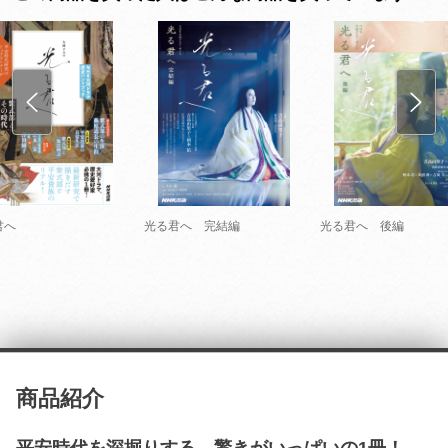
君へ
光る君へ 完結編
光る君へ 後編
商品紹介
平安時代を深掘りする、驚きがいっぱいの1冊！