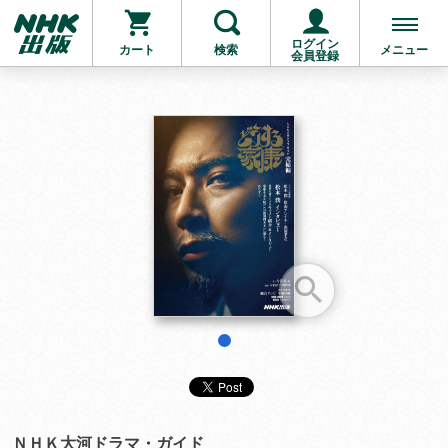
ログイン
カート
検索
メニュー
会員登録
お支払いに進む
他にも商品を買う
1
ＮＨＫ大河ドラマ・ガイド