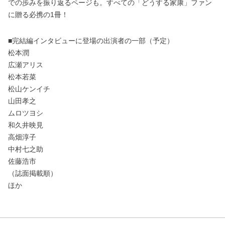
での歩みを振り返るページも。すべての「どうする家康」ファン
に贈る必携の1冊！
■完結編インタビューに登場の出演者の一部（予定）
松本潤
広瀬アリス
松本若菜
松山ケンイチ
山田孝之
ムロツヨシ
和久井映見
高畑淳子
中村七之助
佐藤浩市
（誌面掲載順）
ほか