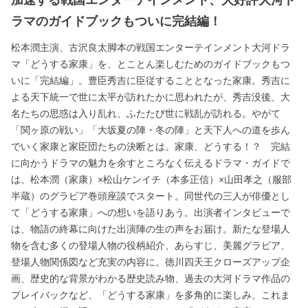
ラマのガイドブックもついに完結編！
松本潤主演、古沢良太脚本の戦国エンターテインメント大河ドラ
マ「どうする家康」を、とことん楽しむためのガイドブックもつ
いに「完結編」。豊臣秀吉に臣従することとなった家康。秀吉に
よる天下統一で世に太平が訪れたかに思われたが、秀吉没後、大
名たちの思惑は入り乱れ、ふたたび世に戦乱が訪れる。やがて
「関ヶ原の戦い」「大坂夏の陣・冬の陣」と天下人への道を歩ん
でいく家康と家臣団たちの決断とは。家康、どうする！？ 完結
に向かうドラマの魅力を余すところなく伝えるドラマ・ガイドで
は、松本潤（家康）×松山ケンイチ（本多正信）×山田孝之（服部
半蔵）のグラビア巻頭座談でスタート。同世代の三人が俳優とし
て「どうする家康」への想いを語りあう。出演者インタビューで
は、物語の終幕に向けた出演陣の生の声をお届け。新たな登場人
物を含む多くの登場人物の役柄紹介、あらすじ、美麗グラビア、
登場人物関係図など充実の内容に。徳川四天王クローズアップ企
画、歴史的な背景がわかる歴史読み物、過去の大河ドラマ作品の
プレイバックなど、「どうする家康」を多角的に楽しみ、これま