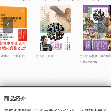
 家康と三方原合戦
どうする家康 三
どうする家康 徹底解
ヶ原の戦い編
商品紹介
加速する戦国エンターテインメント、大好評大河ド