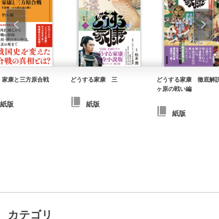
 家康と三方原合戦
どうする家康 三
どうする家康 徹底解
ヶ原の戦い編
紙版
紙版
紙版
カテゴリ