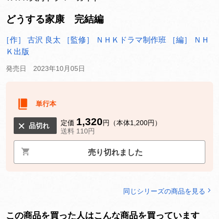
どうする家康 完結編
［作］ 古沢 良太
［監修］ ＮＨＫドラマ制作班
［編］ ＮＨ
Ｋ出版
発売日 2023年10月05日
単行本
1,320
定価
円（本体1,200円）
品切れ
送料 110円
売り切れました
同じシリーズの商品を見る
この商品を買った人はこんな商品を買っています