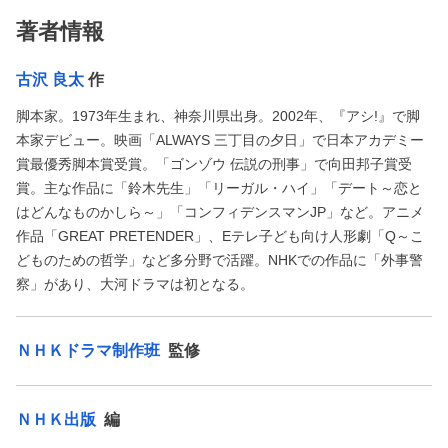
著者情報
古沢 良太
作
脚本家。1973年生まれ、神奈川県出身。2002年、『アシ!』で脚
本家デビュー。映画「ALWAYS 三丁目の夕日」で日本アカデミー
賞最優秀脚本賞受賞。「ゴンゾウ 伝説の刑事」で向田邦子賞受
賞。主な作品に「鈴木先生」「リーガル・ハイ」「デート～恋と
はどんなものかしら～」「コンフィデンスマンJP」など。アニメ
作品「GREAT PRETENDER」、Eテレ子ども向け人形劇「Q～こ
どものための哲学」など多分野で活躍。NHKでの作品に「外事警
察」があり、大河ドラマは初となる。
ＮＨＫドラマ制作班
監修
ＮＨＫ出版
編