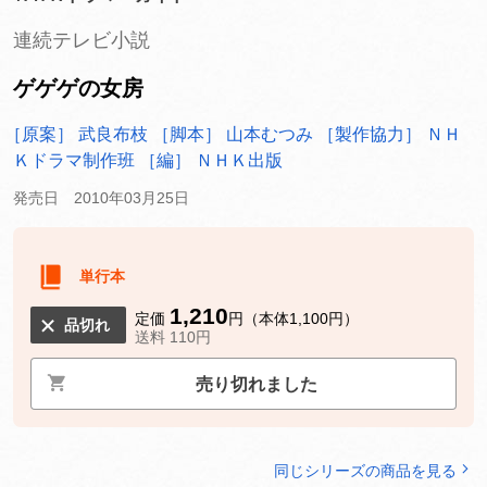
連続テレビ小説
ゲゲゲの女房
［原案］ 武良布枝
［脚本］ 山本むつみ
［製作協力］ ＮＨ
Ｋドラマ制作班
［編］ ＮＨＫ出版
発売日 2010年03月25日
単行本
1,210
定価
円（本体1,100円）
品切れ
送料 110円
売り切れました
同じシリーズの商品を見る