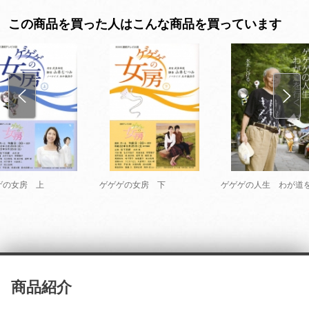
この商品を買った人はこんな商品を買っています
ゲの女房 上
ゲゲゲの女房 下
ゲゲゲの人生 わが道
商品紹介