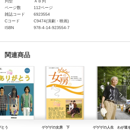
判型
ＡＢ判
ページ数
112ページ
雑誌コード
6923554
Cコード
C9474(演劇・映画)
ISBN
978-4-14-923554-7
関連商品
がとう
ゲゲゲの女房 下
ゲゲゲの人生 わが道