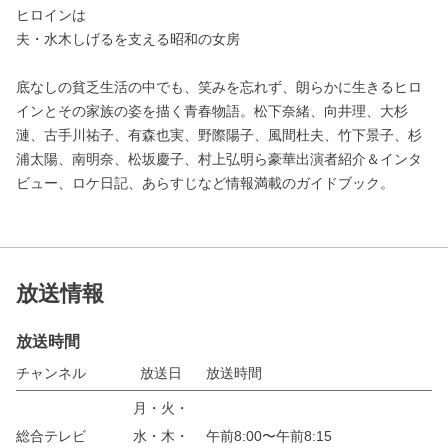
ヒロインは
夫・水木しげるを支える昭和の女房
底なしの貧乏生活の中でも、笑みを忘れず、朗らかに生きるヒロ
インとその家族の姿を描く青春物語。松下奈緒、向井理、大杉
漣、古手川祐子、有森也実、野際陽子、風間杜夫、竹下景子、杉
浦太陽、南明奈、松坂慶子、村上弘明ら豪華出演者紹介＆インタ
ビュー、ロケ日記、あらすじなど情報満載のガイドブック。
放送情報
放送時間
チャンネル
放送日
放送時間
月・火・
総合テレビ
水・木・
午前8:00〜午前8:15