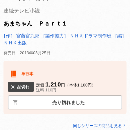
連続テレビ小説
あまちゃん Ｐａｒｔ１
［作］ 宮藤官九郎
［製作協力］ ＮＨＫドラマ制作班
［編］
ＮＨＫ出版
発売日 2013年03月25日
単行本
1,210
定価
円（本体1,100円）
品切れ
送料 110円
売り切れました
同じシリーズの商品を見る