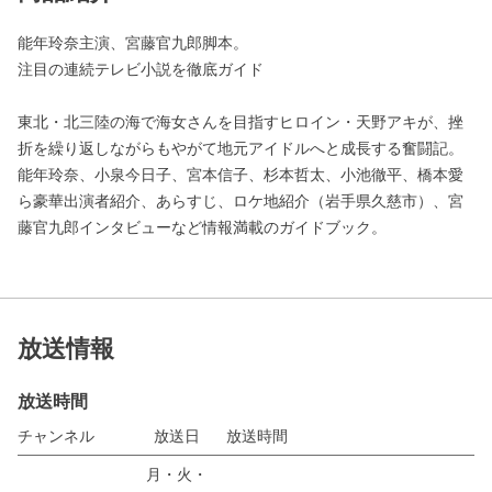
能年玲奈主演、宮藤官九郎脚本。
注目の連続テレビ小説を徹底ガイド
東北・北三陸の海で海女さんを目指すヒロイン・天野アキが、挫
折を繰り返しながらもやがて地元アイドルへと成長する奮闘記。
能年玲奈、小泉今日子、宮本信子、杉本哲太、小池徹平、橋本愛
ら豪華出演者紹介、あらすじ、ロケ地紹介（岩手県久慈市）、宮
藤官九郎インタビューなど情報満載のガイドブック。
放送情報
放送時間
チャンネル
放送日
放送時間
月・火・