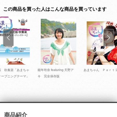
この商品を買った人はこんな商品を買っています
版 吹奏楽「あまちゃ
能年玲奈 featuring 天野ア
あまちゃん Ｐａｒｔ
オープニングテーマ」
キ 完全保存版
商品紹介