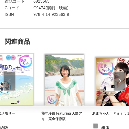
雑誌コード
6923563
Cコード
C9474(演劇・映画)
ISBN
978-4-14-923563-9
関連商品
のメモリー
能年玲奈 featuring 天野ア
あまちゃん Ｐａｒｔ
キ 完全保存版
紙版
紙版