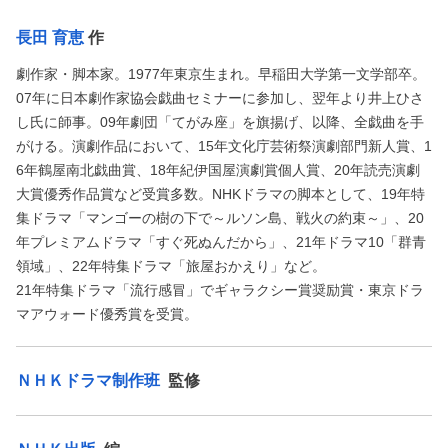
長田 育恵
作
劇作家・脚本家。1977年東京生まれ。早稲田大学第一文学部卒。
07年に日本劇作家協会戯曲セミナーに参加し、翌年より井上ひさ
し氏に師事。09年劇団「てがみ座」を旗揚げ、以降、全戯曲を手
がける。演劇作品において、15年文化庁芸術祭演劇部門新人賞、1
6年鶴屋南北戯曲賞、18年紀伊国屋演劇賞個人賞、20年読売演劇
大賞優秀作品賞など受賞多数。NHKドラマの脚本として、19年特
集ドラマ「マンゴーの樹の下で～ルソン島、戦火の約束～」、20
年プレミアムドラマ「すぐ死ぬんだから」、21年ドラマ10「群青
領域」、22年特集ドラマ「旅屋おかえり」など。
21年特集ドラマ「流行感冒」でギャラクシー賞奨励賞・東京ドラ
マアウォード優秀賞を受賞。
ＮＨＫドラマ制作班
監修