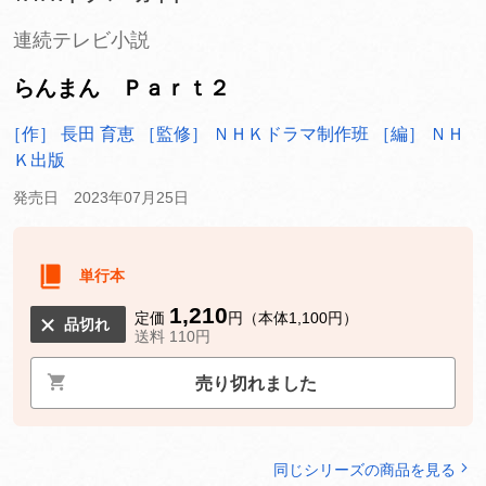
連続テレビ小説
らんまん Ｐａｒｔ２
［作］ 長田 育恵
［監修］ ＮＨＫドラマ制作班
［編］ ＮＨ
Ｋ出版
発売日 2023年07月25日
単行本
1,210
定価
円（本体1,100円）
品切れ
送料 110円
売り切れました
同じシリーズの商品を見る