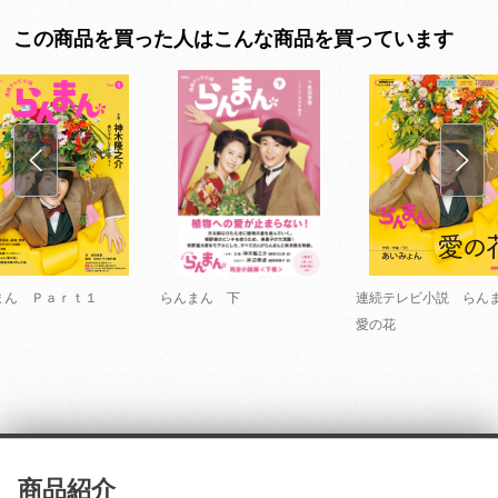
この商品を買った人はこんな商品を買っています
まん Ｐａｒｔ１
らんまん 下
連続テレビ小説 ら
愛の花
商品紹介