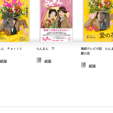
まん Ｐａｒｔ１
らんまん 下
連続テレビ小説 ら
愛の花
紙版
紙版
紙版