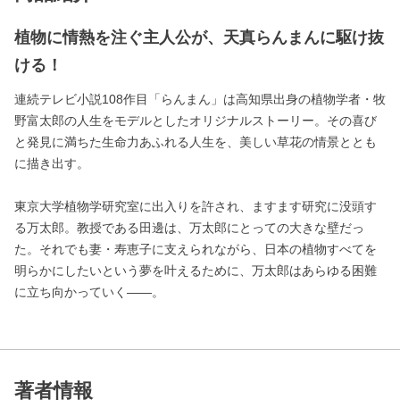
植物に情熱を注ぐ主人公が、天真らんまんに駆け抜
ける！
連続テレビ小説108作目「らんまん」は高知県出身の植物学者・牧
野富太郎の人生をモデルとしたオリジナルストーリー。その喜び
と発見に満ちた生命力あふれる人生を、美しい草花の情景ととも
に描き出す。
東京大学植物学研究室に出入りを許され、ますます研究に没頭す
る万太郎。教授である田邊は、万太郎にとっての大きな壁だっ
た。それでも妻・寿恵子に支えられながら、日本の植物すべてを
明らかにしたいという夢を叶えるために、万太郎はあらゆる困難
に立ち向かっていく――。
著者情報