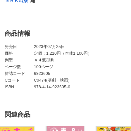
ＮＨＫ出版
編
商品情報
発売日
2023年07月25日
価格
定価：
1,210
円（本体1,100円）
判型
Ａ４変型判
ページ数
100ページ
雑誌コード
6923605
Cコード
C9474(演劇・映画)
ISBN
978-4-14-923605-6
関連商品