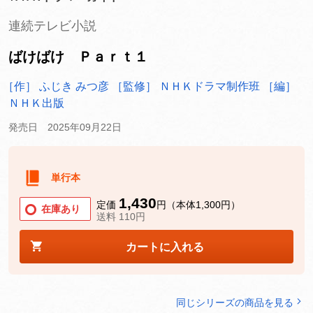
連続テレビ小説
ばけばけ Ｐａｒｔ１
［作］ ふじき みつ彦
［監修］ ＮＨＫドラマ制作班
［編］
ＮＨＫ出版
発売日 2025年09月22日
単行本
1,430
定価
円（本体1,300円）
在庫あり
送料 110円
カートに入れる
同じシリーズの商品を見る