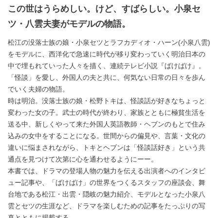
この世はうらめしい。けど、すばらしい。小泉セ
ツ・八雲夫妻がモデルの物語。
松江の没落士族の娘・小泉セツとラフカディオ・ハーン(小泉八雲)
をモデルに、西洋化で急速に時代が移り変わっていく明治日本の
中で埋もれていった人々を描く、連続テレビ小説『ばけばけ』。
「怪談」を愛し、外国人の夫と共に、何気ない日常の日々を歩ん
でいく夫婦の物語。
時は明治。没落士族の娘・松野トキは、怪談話が好きなちょっと
変わった女の子。武士の時代が終わり、家族とともに極貧生活を
送る中、新しくやって来た外国人英語教師・ヘブンのもとで住み
込みの女中をすることになる。世間からの偏見や、言葉・文化の
違いに悩まされながら、トキとヘブンは「怪談話好き」という共
通点を見つけて次第に心を通わせるようにーー。
本書では、ドラマの登場人物の魅力を伝える出演者へのインタビ
ュー記事や、「ばけばけ」の世界をつくるスタッフの座談会、舞
台地である松江・出雲・隠岐の魅力紹介、モデルとなった小泉八
雲とセツの生涯など、ドラマを楽しむための記事をたっぷりの写
真とともに掲載する。