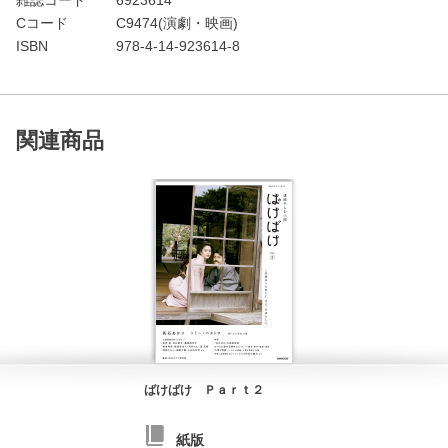
Cコード
C9474(演劇・映画)
ISBN
978-4-14-923614-8
関連商品
ばけばけ Ｐａｒｔ２
紙版