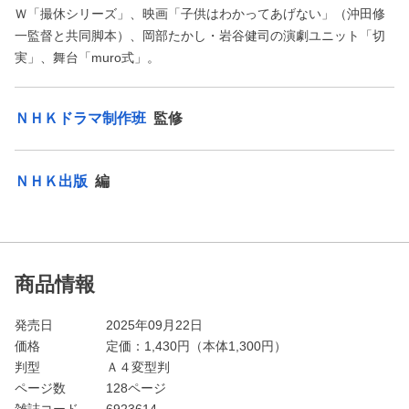
Ｗ「撮休シリーズ」、映画「子供はわかってあげない」（沖田修
一監督と共同脚本）、岡部たかし・岩谷健司の演劇ユニット「切
実」、舞台「muro式」。
ＮＨＫドラマ制作班
監修
ＮＨＫ出版
編
商品情報
発売日
2025年09月22日
価格
定価：
1,430
円（本体1,300円）
判型
Ａ４変型判
ページ数
128ページ
雑誌コード
6923614