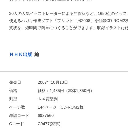
30人の人気イラストレーターによる年賀状など、1650点のイラ
使えるハガキ作成ソフト「プリント工房2008」を付録CD-ROM
賀状を、短時間で簡単につくることができます。収録イラストは
ＮＨＫ出版
編
発売日
2007年10月13日
お支払いに進む
価格
価格：
1,485
円（本体1,350円）
判型
Ａ４変型判
他にも商品を買う
ページ数
144ページ CD-ROM2枚
雑誌コード
6927560
Cコード
C9477(家事)