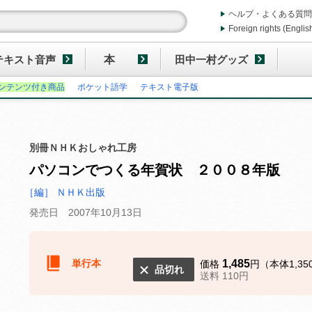
ヘルプ・よくある質問
Foreign rights (Englis
テキスト音声
本
田中一村グッズ
ンテンツ付き商品
ポケット語学
テキスト電子版
別冊ＮＨＫおしゃれ工房
パソコンでつくる年賀状 ２００８年版
［編］ ＮＨＫ出版
発売日 2007年10月13日
単行本
1,485
価格
円（本体1,35
品切れ
送料 110円