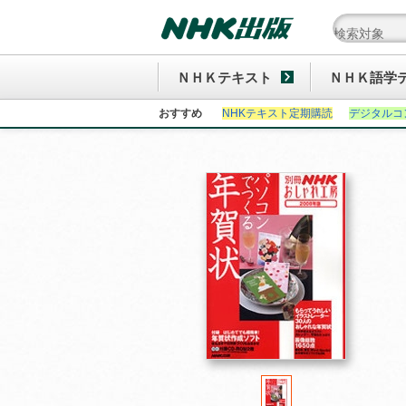
ＮＨＫテキスト
ＮＨＫ語学
おすすめ
NHKテキスト定期購読
デジタルコ