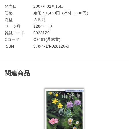
発売日
2007年02月16日
価格
定価：
1,430
円（本体1,300円）
判型
ＡＢ判
ページ数
128ページ
雑誌コード
6928120
Cコード
C9461(農林業)
ISBN
978-4-14-928120-9
関連商品