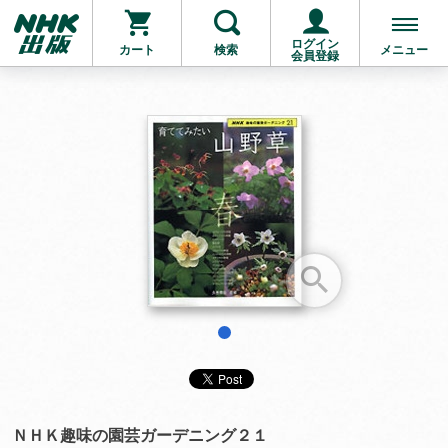
ログイン
カート
検索
メニュー
会員登録
お支払いに進む
他にも商品を買う
1
ＮＨＫ趣味の園芸ガーデニング２１