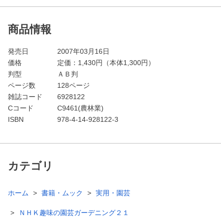
商品情報
発売日
2007年03月16日
価格
定価：
1,430
円（本体1,300円）
判型
ＡＢ判
ページ数
128ページ
雑誌コード
6928122
Cコード
C9461(農林業)
ISBN
978-4-14-928122-3
カテゴリ
ホーム
書籍・ムック
実用・園芸
ＮＨＫ趣味の園芸ガーデニング２１