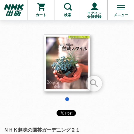
ログイン
カート
検索
メニュー
会員登録
お支払いに進む
他にも商品を買う
1
ＮＨＫ趣味の園芸ガーデニング２１