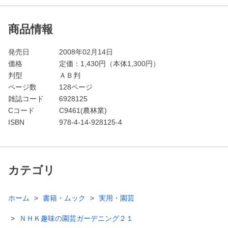
商品情報
発売日
2008年02月14日
価格
定価：
1,430
円（本体1,300円）
判型
ＡＢ判
ページ数
128ページ
雑誌コード
6928125
Cコード
C9461(農林業)
ISBN
978-4-14-928125-4
カテゴリ
ホーム
書籍・ムック
実用・園芸
ＮＨＫ趣味の園芸ガーデニング２１