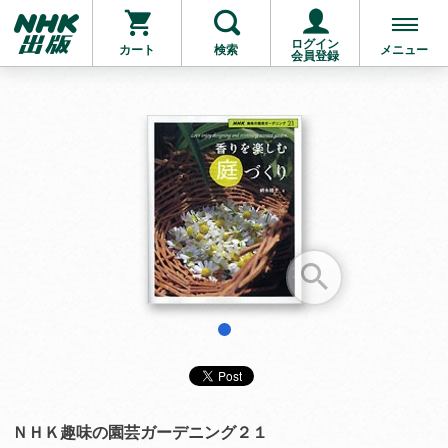
ログイン
カート
検索
メニュー
会員登録
お支払いに進む
他にも商品を買う
1
ＮＨＫ趣味の園芸ガーデニング２１