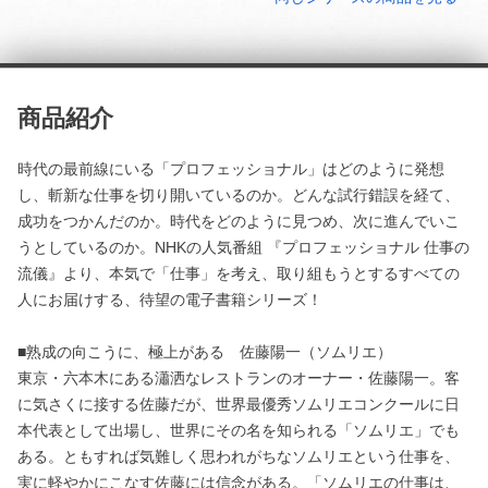
商品紹介
時代の最前線にいる「プロフェッショナル」はどのように発想
し、斬新な仕事を切り開いているのか。どんな試行錯誤を経て、
成功をつかんだのか。時代をどのように見つめ、次に進んでいこ
うとしているのか。NHKの人気番組 『プロフェッショナル 仕事の
流儀』より、本気で「仕事」を考え、取り組もうとするすべての
人にお届けする、待望の電子書籍シリーズ！
■熟成の向こうに、極上がある 佐藤陽一（ソムリエ）
東京・六本木にある瀟洒なレストランのオーナー・佐藤陽一。客
に気さくに接する佐藤だが、世界最優秀ソムリエコンクールに日
本代表として出場し、世界にその名を知られる「ソムリエ」でも
ある。ともすれば気難しく思われがちなソムリエという仕事を、
実に軽やかにこなす佐藤には信念がある。「ソムリエの仕事は、