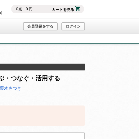
0
点
0
円
カートを見る
h)
会員登録をする
ログイン
ぶ・つなぐ・活用する
 栗木さつき