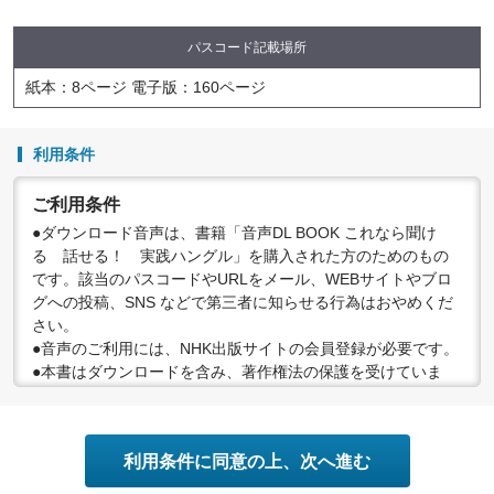
パスコード記載場所
紙本：8ページ 電子版：160ページ
利用条件
ご利用条件
●ダウンロード音声は、書籍「音声DL BOOK これなら聞け
る 話せる！ 実践ハングル」を購入された方のためのもの
です。該当のパスコードやURLをメール、WEBサイトやブロ
グへの投稿、SNS などで第三者に知らせる行為はおやめくだ
さい。
●音声のご利用には、NHK出版サイトの会員登録が必要です。
●本書はダウンロードを含み、著作権法の保護を受けていま
す。音源を無許諾で再配布するなどの行為は、有償・無償を
問わず禁止されています。個人で楽しむなど、著作権法で認
められている私的複製等の範囲でご利用ください。
利用条件に同意の上、次へ進む
●配信の方法やコンテンツの中身については、事前の告知なく
変更する場合がありますので、あらかじめご了承ください