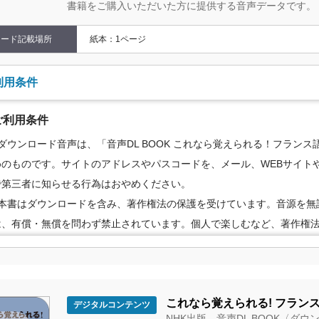
書籍をご購入いただいた方に提供する音声データです。
コード記載場所
紙本：1ページ
利用条件
ご利用条件
●ダウンロード音声は、「音声DL BOOK これなら覚えられる！フラン
めのものです。サイトのアドレスやパスコードを、メール、WEBサイトや
で第三者に知らせる行為はおやめください。
●本書はダウンロードを含み、著作権法の保護を受けています。音源を無
は、有償・無償を問わず禁止されています。個人で楽しむなど、著作権
の範囲でご利用ください。
●配信の方法やコンテンツの中身については、事前の告知なく変更する場
めご了承ください。
これなら覚えられる! フランス
デジタルコンテンツ
NHK出版 音声DL BOOK〈ダ