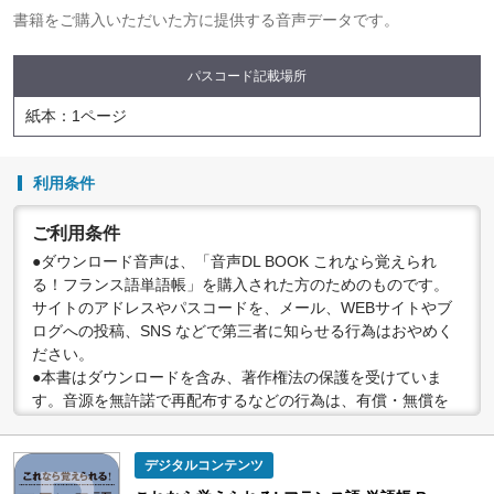
書籍をご購入いただいた方に提供する音声データです。
パスコード記載場所
紙本：1ページ
利用条件
ご利用条件
●ダウンロード音声は、「音声DL BOOK これなら覚えられ
る！フランス語単語帳」を購入された方のためのものです。
サイトのアドレスやパスコードを、メール、WEBサイトやブ
ログへの投稿、SNS などで第三者に知らせる行為はおやめく
ださい。
●本書はダウンロードを含み、著作権法の保護を受けていま
す。音源を無許諾で再配布するなどの行為は、有償・無償を
問わず禁止されています。個人で楽しむなど、著作権法で認
められている私的複製等の範囲でご利用ください。
デジタルコンテンツ
●配信の方法やコンテンツの中身については、事前の告知なく
変更する場合がありますので、あらかじめご了承ください。