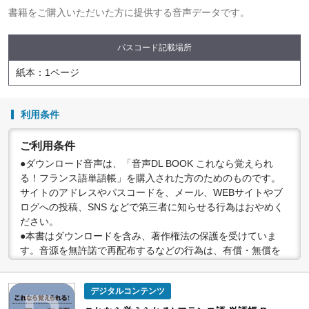
書籍をご購入いただいた方に提供する音声データです。
パスコード記載場所
紙本：1ページ
利用条件
ご利用条件
●ダウンロード音声は、「音声DL BOOK これなら覚えられ
る！フランス語単語帳」を購入された方のためのものです。
サイトのアドレスやパスコードを、メール、WEBサイトやブ
ログへの投稿、SNS などで第三者に知らせる行為はおやめく
ださい。
●本書はダウンロードを含み、著作権法の保護を受けていま
す。音源を無許諾で再配布するなどの行為は、有償・無償を
問わず禁止されています。個人で楽しむなど、著作権法で認
められている私的複製等の範囲でご利用ください。
デジタルコンテンツ
●配信の方法やコンテンツの中身については、事前の告知なく
変更する場合がありますので、あらかじめご了承ください。