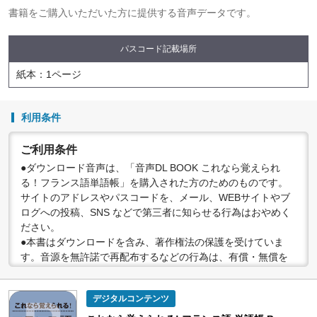
書籍をご購入いただいた方に提供する音声データです。
パスコード記載場所
紙本：1ページ
利用条件
ご利用条件
●ダウンロード音声は、「音声DL BOOK これなら覚えられ
る！フランス語単語帳」を購入された方のためのものです。
サイトのアドレスやパスコードを、メール、WEBサイトやブ
ログへの投稿、SNS などで第三者に知らせる行為はおやめく
ださい。
●本書はダウンロードを含み、著作権法の保護を受けていま
す。音源を無許諾で再配布するなどの行為は、有償・無償を
問わず禁止されています。個人で楽しむなど、著作権法で認
められている私的複製等の範囲でご利用ください。
デジタルコンテンツ
●配信の方法やコンテンツの中身については、事前の告知なく
変更する場合がありますので、あらかじめご了承ください。