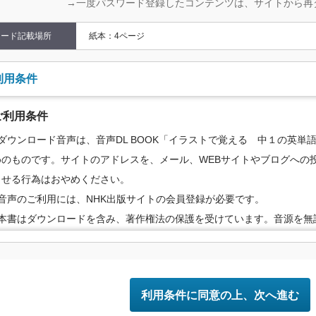
→一度パスワード登録したコンテンツは、サイトから再
コード記載場所
紙本：4ページ
利用条件
ご利用条件
●ダウンロード音声は、音声DL BOOK「イラストで覚える 中１の英単
めのものです。サイトのアドレスを、メール、WEBサイトやブログへの投
らせる行為はおやめください。
●音声のご利用には、NHK出版サイトの会員登録が必要です。
●本書はダウンロードを含み、著作権法の保護を受けています。音源を無
は、有償・無償を問わず禁止されています。個人で楽しむなど、著作権
の範囲でご利用ください。
●提供方法やサービス内容、ご利用可能期間は変更する場合がございます
利用条件に同意の上、次へ進む
い。