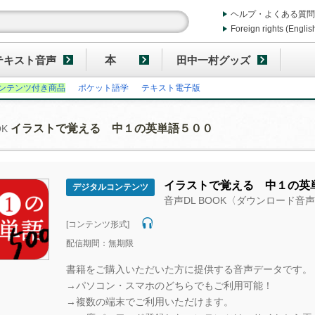
ヘルプ・よくある質問
Foreign rights (Englis
テキスト音声
本
田中一村グッズ
ンテンツ付き商品
ポケット語学
テキスト電子版
イラストで覚える 中１の英単語５００
OK
イラストで覚える 中１の英
デジタルコンテンツ
音声DL BOOK〈ダウンロード音
[コンテンツ形式]
配信期間：無期限
書籍をご購入いただいた方に提供する音声データです。
→パソコン・スマホのどちらでもご利用可能！
→複数の端末でご利用いただけます。