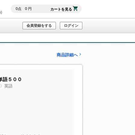
0
点
0
円
カートを見る
h)
会員登録をする
ログイン
商品詳細へ
単語５００
声〉英語