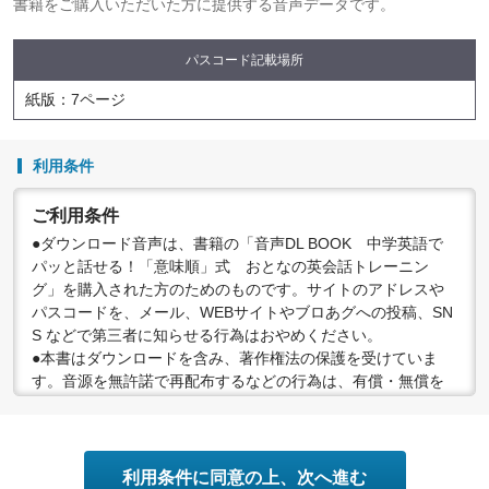
書籍をご購入いただいた方に提供する音声データです。
パスコード記載場所
紙版：7ページ
利用条件
ご利用条件
●ダウンロード音声は、書籍の「音声DL BOOK 中学英語で
パッと話せる！「意味順」式 おとなの英会話トレーニン
グ」を購入された方のためのものです。サイトのアドレスや
パスコードを、メール、WEBサイトやブロあグへの投稿、SN
S などで第三者に知らせる行為はおやめください。
●本書はダウンロードを含み、著作権法の保護を受けていま
す。音源を無許諾で再配布するなどの行為は、有償・無償を
問わず禁止されています。個人で楽しむなど、著作権法で認
められている私的複製等の範囲でご利用ください。
●配信の方法やコンテンツの中身については、事前の告知なく
変更する場合がありますので、あらかじめご了承ください。
利用条件に同意の上、次へ進む