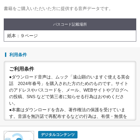
書籍をご購入いただいた方に提供する音声データです。
パスコード記載場所
紙本：９ページ
利用条件
ご利用条件
●ダウンロード音声は、ムック「遠山顕のいますぐ使える英会
話 2024年春号」を購入された方のためのものです。サイト
のアドレスやパスコードを、メール、WEBサイトやブログへ
の投稿、SNS などで第三者に知らせる行為はおやめくださ
い。
●本書はダウンロードを含み、著作権法の保護を受けていま
す。音源を無許諾で再配布するなどの行為は、有償・無償を
問わず禁止されています。個人で楽しむなど、著作権法で認
められている私的複製等の範囲でご利用ください。
デジタルコンテンツ
●配信の方法やコンテンツの中身については、事前の告知なく