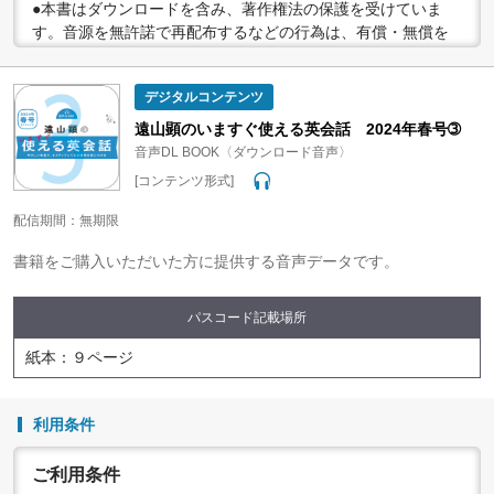
●本書はダウンロードを含み、著作権法の保護を受けていま
す。音源を無許諾で再配布するなどの行為は、有償・無償を
問わず禁止されています。個人で楽しむなど、著作権法で認
められている私的複製等の範囲でご利用ください。
デジタルコンテンツ
●配信の方法やコンテンツの中身については、事前の告知なく
変更する場合がありますので、あらかじめご了承ください。
遠山顕のいますぐ使える英会話 2024年春号➂
音声DL BOOK〈ダウンロード音声〉
[コンテンツ形式]
配信期間：無期限
書籍をご購入いただいた方に提供する音声データです。
パスコード記載場所
紙本：９ページ
利用条件
ご利用条件