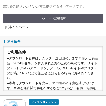
書籍をご購入いただいた方に提供する音声データです。
パスコード記載場所
紙本：９ページ
利用条件
ご利用条件
●ダウンロード音声は、ムック「遠山顕のいますぐ使える英会
話 2024年春号」を購入された方のためのものです。サイト
のアドレスやパスコードを、メール、WEBサイトやブログへ
の投稿、SNS などで第三者に知らせる行為はおやめくださ
い。
●本書はダウンロードを含み、著作権法の保護を受けていま
す。音源を無許諾で再配布するなどの行為は、有償・無償を
問わず禁止されています。個人で楽しむなど、著作権法で認
められている私的複製等の範囲でご利用ください。
デジタルコンテンツ
●配信の方法やコンテンツの中身については、事前の告知なく