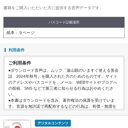
書籍をご購入いただいた方に提供する音声データです。
パスコード記載場所
紙本：９ページ
利用条件
ご利用条件
●ダウンロード音声は、ムック「遠山顕のいますぐ使える英会
話 2024年秋号」を購入された方のためのものです。サイト
のアドレスやパスコードを、メール、WEBサイトやブログへ
の投稿、SNS などで第三者に知らせる行為はおやめくださ
い。
●本書はダウンロードを含み、著作権法の保護を受けていま
す。音源を無許諾で再配布するなどの行為は、有償・無償を
問わず禁止されています。個人で楽しむなど、著作権法で認
められている私的複製等の範囲でご利用ください。
デジタルコンテンツ
●配信の方法やコンテンツの中身については、事前の告知なく