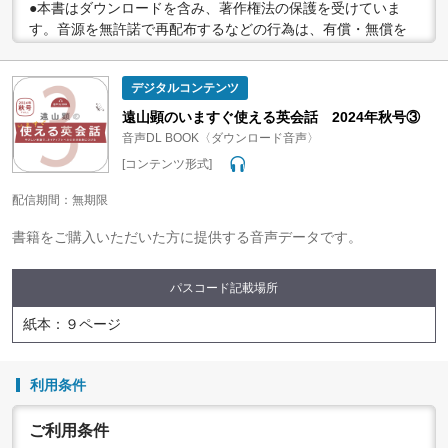
●本書はダウンロードを含み、著作権法の保護を受けていま
す。音源を無許諾で再配布するなどの行為は、有償・無償を
問わず禁止されています。個人で楽しむなど、著作権法で認
められている私的複製等の範囲でご利用ください。
デジタルコンテンツ
●配信の方法やコンテンツの中身については、事前の告知なく
変更する場合がありますので、あらかじめご了承ください。
遠山顕のいますぐ使える英会話 2024年秋号③
音声DL BOOK〈ダウンロード音声〉
[コンテンツ形式]
配信期間：無期限
書籍をご購入いただいた方に提供する音声データです。
パスコード記載場所
紙本：９ページ
利用条件
ご利用条件