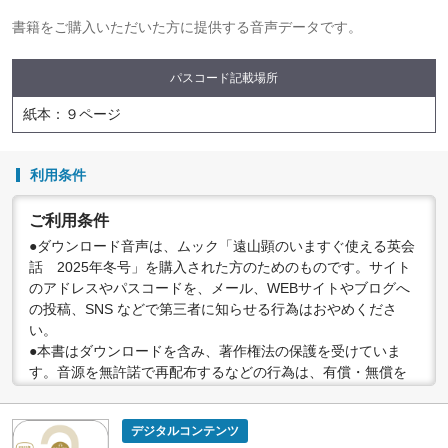
書籍をご購入いただいた方に提供する音声データです。
パスコード記載場所
紙本：９ページ
利用条件
ご利用条件
●ダウンロード音声は、ムック「遠山顕のいますぐ使える英会
話 2025年冬号」を購入された方のためのものです。サイト
のアドレスやパスコードを、メール、WEBサイトやブログへ
の投稿、SNS などで第三者に知らせる行為はおやめくださ
い。
●本書はダウンロードを含み、著作権法の保護を受けていま
す。音源を無許諾で再配布するなどの行為は、有償・無償を
問わず禁止されています。個人で楽しむなど、著作権法で認
められている私的複製等の範囲でご利用ください。
デジタルコンテンツ
●配信の方法やコンテンツの中身については、事前の告知なく