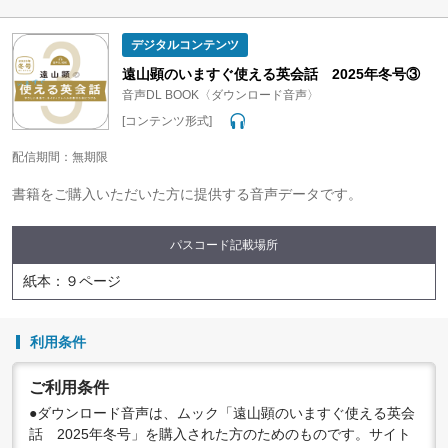
問わず禁止されています。個人で楽しむなど、著作権法で認
められている私的複製等の範囲でご利用ください。
デジタルコンテンツ
●配信の方法やコンテンツの中身については、事前の告知なく
変更する場合がありますので、あらかじめご了承ください。
遠山顕のいますぐ使える英会話 2025年冬号③
音声DL BOOK〈ダウンロード音声〉
[コンテンツ形式]
配信期間：無期限
書籍をご購入いただいた方に提供する音声データです。
パスコード記載場所
紙本：９ページ
利用条件
ご利用条件
●ダウンロード音声は、ムック「遠山顕のいますぐ使える英会
話 2025年冬号」を購入された方のためのものです。サイト