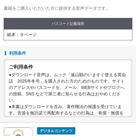
書籍をご購入いただいた方に提供する音声データです。
パスコード記載場所
紙本：９ページ
利用条件
ご利用条件
●ダウンロード音声は、ムック「遠山顕のいますぐ使える英会
話 2025年冬号」を購入された方のためのものです。サイト
のアドレスやパスコードを、メール、WEBサイトやブログへ
の投稿、SNS などで第三者に知らせる行為はおやめくださ
い。
●本書はダウンロードを含み、著作権法の保護を受けていま
す。音源を無許諾で再配布するなどの行為は、有償・無償を
問わず禁止されています。個人で楽しむなど、著作権法で認
められている私的複製等の範囲でご利用ください。
デジタルコンテンツ
●配信の方法やコンテンツの中身については、事前の告知なく