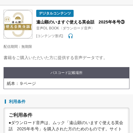
問わず禁止されています。個人で楽しむなど、著作権法で認
められている私的複製等の範囲でご利用ください。
デジタルコンテンツ
●配信の方法やコンテンツの中身については、事前の告知なく
変更する場合がありますので、あらかじめご了承ください。
遠山顕のいますぐ使える英会話 2025年冬号③
音声DL BOOK〈ダウンロード音声〉
[コンテンツ形式]
配信期間：無期限
書籍をご購入いただいた方に提供する音声データです。
パスコード記載場所
紙本：９ページ
利用条件
ご利用条件
●ダウンロード音声は、ムック「遠山顕のいますぐ使える英会
話 2025年冬号」を購入された方のためのものです。サイト