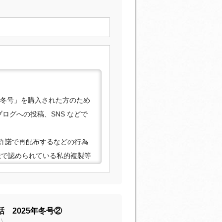
年冬号」を購入された方のため
ログへの投稿、SNS などで
許諾で再配布するなどの行為
法で認められている私的複製等
合がありますので、あらかじ
 2025年冬号②
声〉