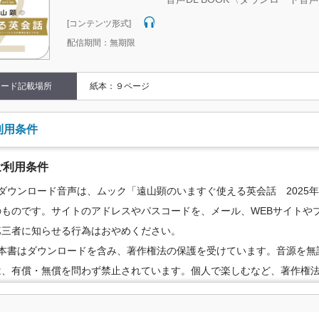
[コンテンツ形式]
配信期間：無期限
コード記載場所
紙本：９ページ
利用条件
ご利用条件
●ダウンロード音声は、ムック「遠山顕のいますぐ使える英会話 2025
のものです。サイトのアドレスやパスコードを、メール、WEBサイトやブ
第三者に知らせる行為はおやめください。
●本書はダウンロードを含み、著作権法の保護を受けています。音源を無
は、有償・無償を問わず禁止されています。個人で楽しむなど、著作権
の範囲でご利用ください。
●配信の方法やコンテンツの中身については、事前の告知なく変更する場