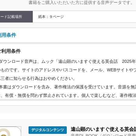
書籍をご購入いただいた方に提供する音声データです。
コード記載場所
紙本：９ページ
利用条件
ご利用条件
●ダウンロード音声は、ムック「遠山顕のいますぐ使える英会話 2025
のものです。サイトのアドレスやパスコードを、メール、WEBサイトやブ
第三者に知らせる行為はおやめください。
●本書はダウンロードを含み、著作権法の保護を受けています。音源を無
は、有償・無償を問わず禁止されています。個人で楽しむなど、著作権
の範囲でご利用ください。
●配信の方法やコンテンツの中身については、事前の告知なく変更する場
めご了承ください。
遠山顕のいますぐ使える英会話
デジタルコンテンツ
音声DL BOOK〈ダウンロード音