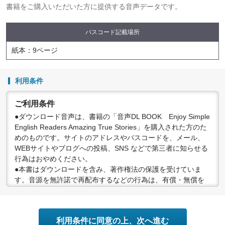
書籍をご購入いただいた方に提供する音声データです。
パスコード記載場所
紙本：9ページ
利用条件
ご利用条件
●ダウンロード音声は、書籍の「音声DL BOOK Enjoy Simple
English Readers Amazing True Stories」を購入された方のた
めのものです。サイトのアドレスやパスコードを、メール、
WEBサイトやブログへの投稿、SNS などで第三者に知らせる
行為はおやめください。
●本書はダウンロードを含み、著作権法の保護を受けていま
す。音源を無許諾で再配布するなどの行為は、有償・無償を
問わず禁止されています。個人で楽しむなど、著作権法で認
められている私的複製等の範囲でご利用ください。
●配信の方法やコンテンツの中身については、事前の告知なく
利用条件に同意の上、次へ進む
変更する場合がありますので、あらかじめご了承ください。