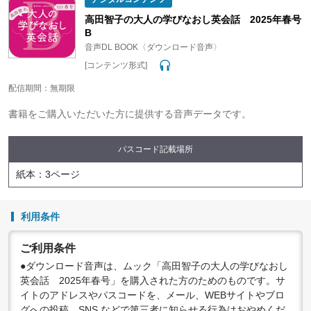
●配信の方法やコンテンツの中身については、事前の告知なく
変更する場合がありますので、あらかじめご了承ください。
高田智子の大人の学びなおし英会話 2025年春号
B
音声DL BOOK〈ダウンロード音声〉
[コンテンツ形式]
配信期間：無期限
書籍をご購入いただいた方に提供する音声データです。
パスコード記載場所
紙本：3ページ
利用条件
ご利用条件
●ダウンロード音声は、ムック「高田智子の大人の学びなおし
英会話 2025年春号」を購入された方のためのものです。サ
イトのアドレスやパスコードを、メール、WEBサイトやブロ
グへの投稿、SNS などで第三者に知らせる行為はおやめくだ