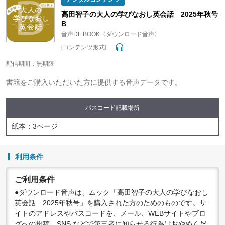
●配信の方法やコンテンツの中身については、事前の告知なく
変更する場合がありますので、あらかじめご了承ください。
高田智子の大人の学びなおし英会話 2025年秋号
B
音声DL BOOK〈ダウンロード音声〉
[コンテンツ形式]
配信期間：無期限
書籍をご購入いただいた方に提供する音声データです。
パスコード記載場所
紙本：3ページ
利用条件
ご利用条件
●ダウンロード音声は、ムック「高田智子の大人の学びなおし
英会話 2025年秋号」を購入された方のためのものです。サ
イトのアドレスやパスコードを、メール、WEBサイトやブロ
グへの投稿、SNS などで第三者に知らせる行為はおやめくだ