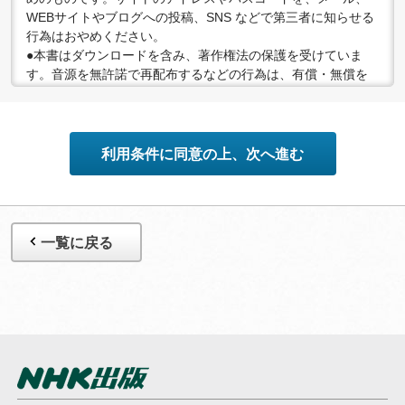
WEBサイトやブログへの投稿、SNS などで第三者に知らせる
行為はおやめください。
●本書はダウンロードを含み、著作権法の保護を受けていま
す。音源を無許諾で再配布するなどの行為は、有償・無償を
問わず禁止されています。個人で楽しむなど、著作権法で認
められている私的複製等の範囲でご利用ください。
●配信の方法やコンテンツの中身については、事前の告知なく
変更する場合がありますので、あらかじめご了承ください。
利用条件に同意の上、次へ進む
一覧に戻る