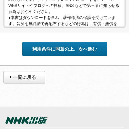
WEBサイトやブログへの投稿、SNS などで第三者に知らせる
行為はおやめください。
●本書はダウンロードを含み、著作権法の保護を受けていま
す。音源を無許諾で再配布するなどの行為は、有償・無償を
問わず禁止されています。個人で楽しむなど、著作権法で認
められている私的複製等の範囲でご利用ください。
●配信の方法やコンテンツの中身については、事前の告知なく
変更する場合がありますので、あらかじめご了承ください。
利用条件に同意の上、次へ進む
一覧に戻る