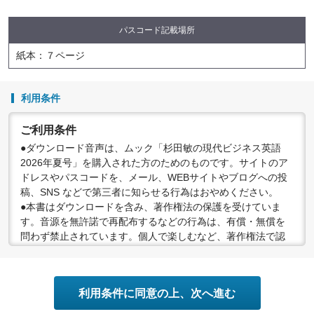
パスコード記載場所
紙本：７ページ
利用条件
ご利用条件
●ダウンロード音声は、ムック「杉田敏の現代ビジネス英語
2026年夏号」を購入された方のためのものです。サイトのア
ドレスやパスコードを、メール、WEBサイトやブログへの投
稿、SNS などで第三者に知らせる行為はおやめください。
●本書はダウンロードを含み、著作権法の保護を受けていま
す。音源を無許諾で再配布するなどの行為は、有償・無償を
問わず禁止されています。個人で楽しむなど、著作権法で認
められている私的複製等の範囲でご利用ください。
●配信の方法やコンテンツの中身については、事前の告知なく
変更する場合がありますので、あらかじめご了承ください。
利用条件に同意の上、次へ進む