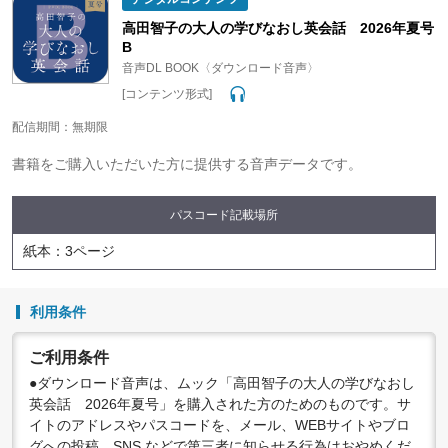
●配信の方法やコンテンツの中身については、事前の告知なく
変更する場合がありますので、あらかじめご了承ください。
高田智子の大人の学びなおし英会話 2026年夏号
B
音声DL BOOK〈ダウンロード音声〉
[コンテンツ形式]
配信期間：無期限
書籍をご購入いただいた方に提供する音声データです。
パスコード記載場所
紙本：3ページ
利用条件
ご利用条件
●ダウンロード音声は、ムック「高田智子の大人の学びなおし
英会話 2026年夏号」を購入された方のためのものです。サ
イトのアドレスやパスコードを、メール、WEBサイトやブロ
グへの投稿、SNS などで第三者に知らせる行為はおやめくだ